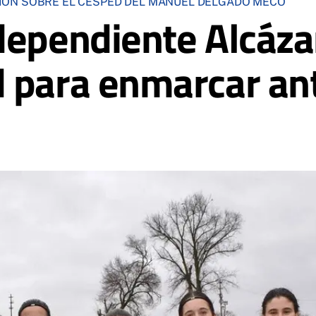
IÓN SOBRE EL CÉSPED DEL MANUEL DELGADO MECO
dependiente Alcáza
 para enmarcar ant