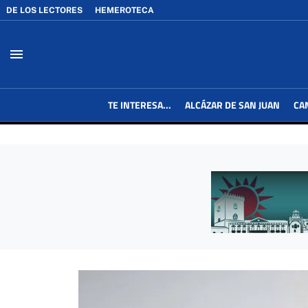
DE LOS LECTORES
HEMEROTECA
menu
TE INTERESA...
ALCÁZAR DE SAN JUAN
CA