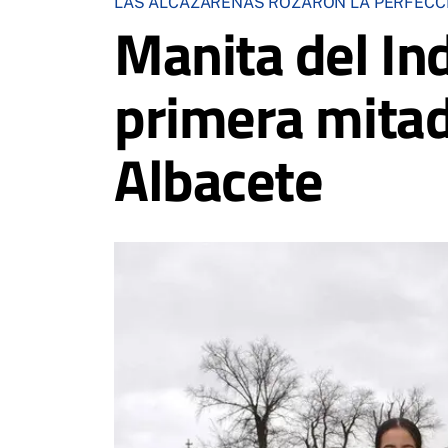
LAS ALCAZAREÑAS ROZARON LA PERFECC
Manita del In
primera mitad
Albacete