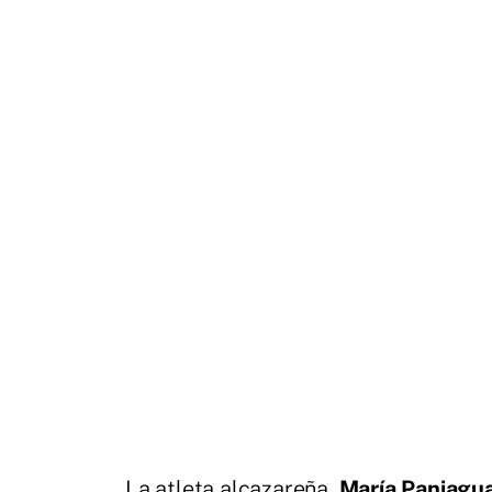
La atleta alcazareña,
María Paniagu