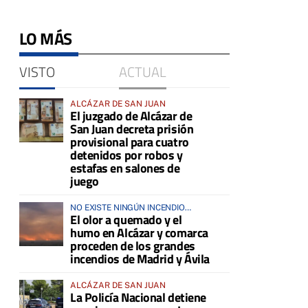
LO MÁS
VISTO
ACTUAL
ALCÁZAR DE SAN JUAN
El juzgado de Alcázar de
San Juan decreta prisión
provisional para cuatro
detenidos por robos y
estafas en salones de
juego
NO EXISTE NINGÚN INCENDIO
El olor a quemado y el
ACTIVO EN LA COMARCA
humo en Alcázar y comarca
proceden de los grandes
incendios de Madrid y Ávila
ALCÁZAR DE SAN JUAN
La Policía Nacional detiene