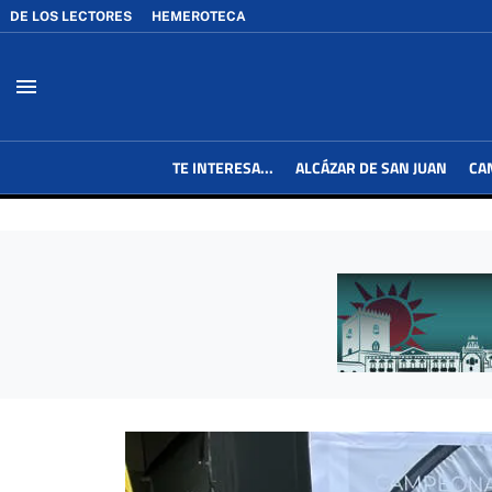
DE LOS LECTORES
HEMEROTECA
menu
TE INTERESA...
ALCÁZAR DE SAN JUAN
CA