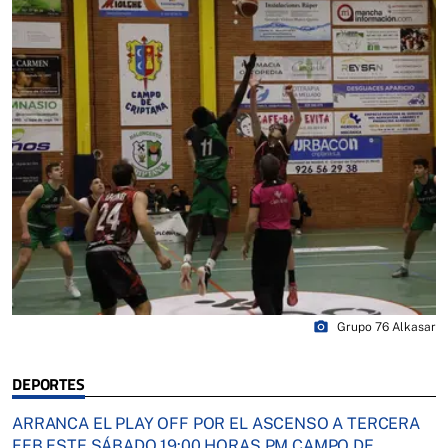
photo_camera
Grupo 76 Alkasar
DEPORTES
ARRANCA EL PLAY OFF POR EL ASCENSO A TERCERA
FEB ESTE SÁBADO 19:00 HORAS PM CAMPO DE