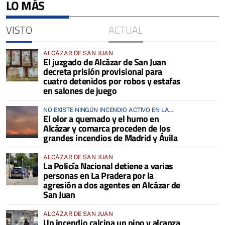
LO MÁS
VISTO
ACTUAL
ALCÁZAR DE SAN JUAN
El juzgado de Alcázar de San Juan
decreta prisión provisional para
cuatro detenidos por robos y estafas
en salones de juego
NO EXISTE NINGÚN INCENDIO ACTIVO EN LA
El olor a quemado y el humo en
COMARCA
Alcázar y comarca proceden de los
grandes incendios de Madrid y Ávila
ALCÁZAR DE SAN JUAN
La Policía Nacional detiene a varias
personas en La Pradera por la
agresión a dos agentes en Alcázar de
San Juan
ALCÁZAR DE SAN JUAN
Un incendio calcina un pino y alcanza