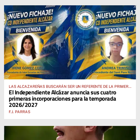
LAS ALCAZAREÑAS BUSCARÁN SER UN REFERENTE DE LA PRIMERA
El Independiente Alcázar anuncia sus cuatro
AUTONÓMICA PREFERENTE FEMENINA
primeras incorporaciones para la temporada
2026/2027
F.J. PARRAS