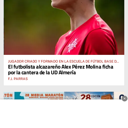
JUGADOR CRIADO Y FORMADO EN LA ESCUELA DE FÚTBOL BASE DE
El futbolista alcazareño Alex Pérez Molina ficha
ALCÁZAR DE SAN JUAN
por la cantera de la UD Almería
F.J. PARRAS
×