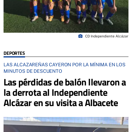
photo_camera
CD Independiente Alcázar
DEPORTES
LAS ALCAZAREÑAS CAYERON POR LA MÍNIMA EN LOS
MINUTOS DE DESCUENTO
Las pérdidas de balón llevaron a
la derrota al Independiente
Alcázar en su visita a Albacete