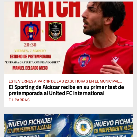
ESTE VIERNES A PARTIR DE LAS 20:30 HORAS EN EL MUNICIPAL
El Sporting de Alcázar recibe en su primer test de
“MANUEL DELGADO MECO”
pretemporada al United FC International
F.J. PARRAS