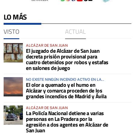
LO MÁS
VISTO
ACTUAL
ALCÁZAR DE SAN JUAN
El juzgado de Alcázar de San Juan
decreta prisión provisional para
cuatro detenidos por robos y estafas
en salones de juego
NO EXISTE NINGÚN INCENDIO ACTIVO EN LA
El olor a quemado y el humo en
COMARCA
Alcázar y comarca proceden de los
grandes incendios de Madrid y Ávila
ALCÁZAR DE SAN JUAN
La Policía Nacional detiene a varias
personas en La Pradera por la
agresión a dos agentes en Alcázar de
San Juan