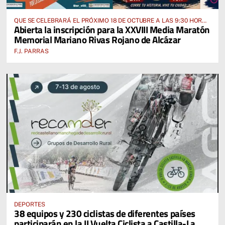
QUE SE CELEBRARÁ EL PRÓXIMO 18 DE OCTUBRE A LAS 9:30 HORAS
Abierta la inscripción para la XXVIII Media Maratón
DESDE EL PABELLÓN VICENTE PANIAGUA
Memorial Mariano Rivas Rojano de Alcázar
F.J. PARRAS
DEPORTES
38 equipos y 230 ciclistas de diferentes países
participarán en la II Vuelta Ciclista a Castilla-La