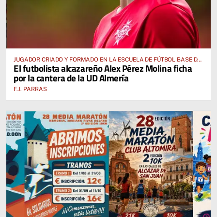
JUGADOR CRIADO Y FORMADO EN LA ESCUELA DE FÚTBOL BASE DE
El futbolista alcazareño Alex Pérez Molina ficha
ALCÁZAR DE SAN JUAN
por la cantera de la UD Almería
F.J. PARRAS