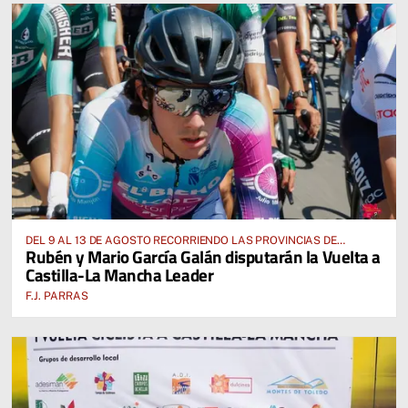
DEL 9 AL 13 DE AGOSTO RECORRIENDO LAS PROVINCIAS DE
Rubén y Mario García Galán disputarán la Vuelta a
CUENCA, ALBACETE, TOLEDO Y CIUDAD REAL
Castilla-La Mancha Leader
F.J. PARRAS