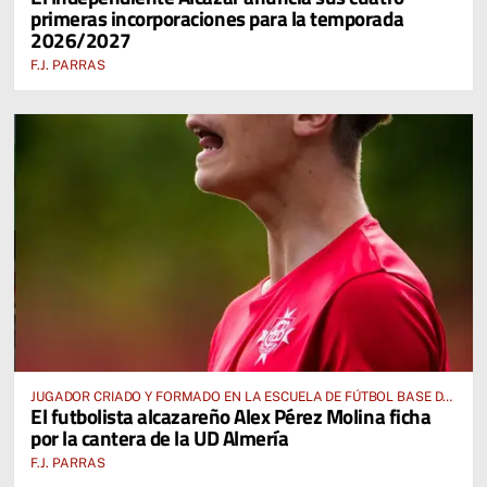
primeras incorporaciones para la temporada
2026/2027
F.J. PARRAS
JUGADOR CRIADO Y FORMADO EN LA ESCUELA DE FÚTBOL BASE DE
El futbolista alcazareño Alex Pérez Molina ficha
ALCÁZAR DE SAN JUAN
por la cantera de la UD Almería
F.J. PARRAS