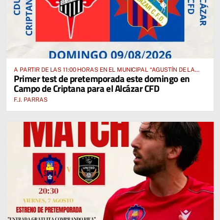
A PARTIR DE LAS 11:00 HORAS EN EL MUNICIPAL “AGUSTÍN DE LA
Primer test de pretemporada este domingo en
FUENTE” ANTE EL CUD CRIPTANENSE
Campo de Criptana para el Alcázar CFD
F.J. PARRAS