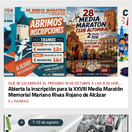
QUE SE CELEBRARÁ EL PRÓXIMO 18 DE OCTUBRE A LAS 9:30 HORAS
Abierta la inscripción para la XXVIII Media Maratón
DESDE EL PABELLÓN VICENTE PANIAGUA
Memorial Mariano Rivas Rojano de Alcázar
F.J. PARRAS