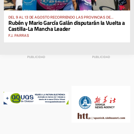
DEL 9 AL 13 DE AGOSTO RECORRIENDO LAS PROVINCIAS DE
Rubén y Mario García Galán disputarán la Vuelta a
CUENCA, ALBACETE, TOLEDO Y CIUDAD REAL
Castilla-La Mancha Leader
F.J. PARRAS