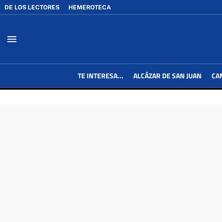
DE LOS LECTORES
HEMEROTECA
menu
TE INTERESA...
ALCÁZAR DE SAN JUAN
CA