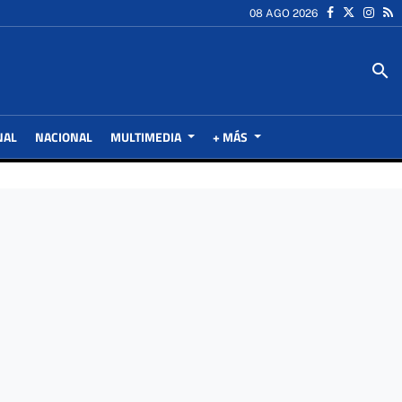
08 AGO 2026
search
NAL
NACIONAL
MULTIMEDIA
+ MÁS