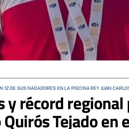
N 12 DE SUS NADADORES EN LA PISCINA REY JUAN CARLO
 y récord regional 
Quirós Tejado en e