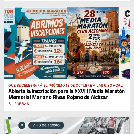
QUE SE CELEBRARÁ EL PRÓXIMO 18 DE OCTUBRE A LAS 9:30 HORAS
Abierta la inscripción para la XXVIII Media Maratón
DESDE EL PABELLÓN VICENTE PANIAGUA
Memorial Mariano Rivas Rojano de Alcázar
F.J. PARRAS