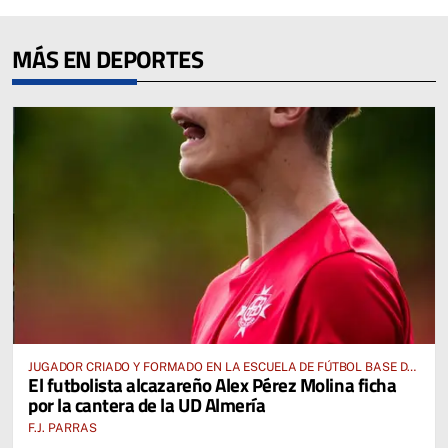
MÁS EN DEPORTES
JUGADOR CRIADO Y FORMADO EN LA ESCUELA DE FÚTBOL BASE DE
El futbolista alcazareño Alex Pérez Molina ficha
ALCÁZAR DE SAN JUAN
por la cantera de la UD Almería
F.J. PARRAS