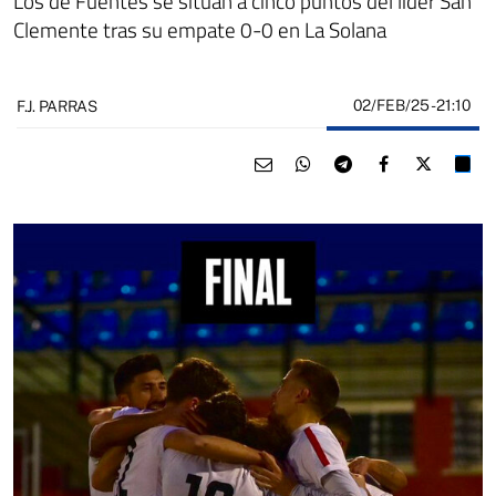
Los de Fuentes se sitúan a cinco puntos del líder San
Clemente tras su empate 0-0 en La Solana
02/FEB/25
- 21:10
F.J. PARRAS