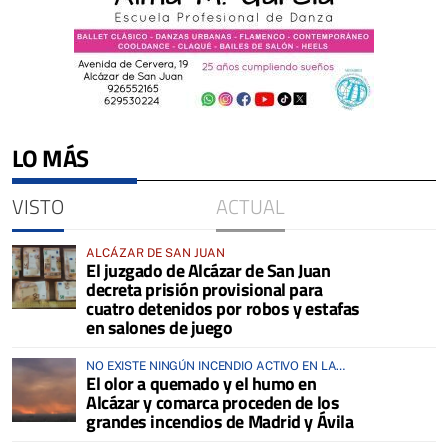
LO MÁS
VISTO
ACTUAL
ALCÁZAR DE SAN JUAN
El juzgado de Alcázar de San Juan
decreta prisión provisional para
cuatro detenidos por robos y estafas
en salones de juego
NO EXISTE NINGÚN INCENDIO ACTIVO EN LA
El olor a quemado y el humo en
COMARCA
Alcázar y comarca proceden de los
grandes incendios de Madrid y Ávila