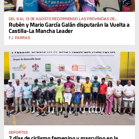
DEL 9 AL 13 DE AGOSTO RECORRIENDO LAS PROVINCIAS DE
Rubén y Mario García Galán disputarán la Vuelta a
CUENCA, ALBACETE, TOLEDO Y CIUDAD REAL
Castilla-La Mancha Leader
F.J. PARRAS
DEPORTES
7 días de ciclismo femenino y masculino en la