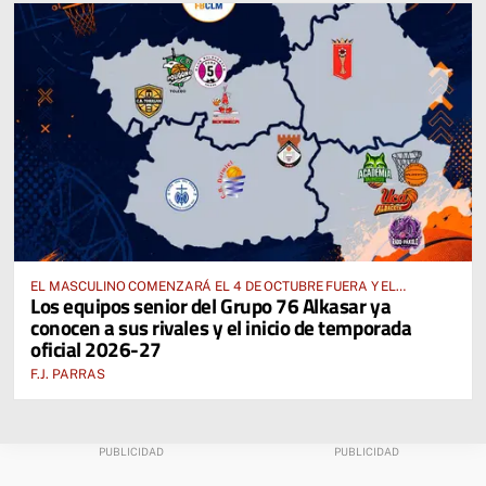
EL MASCULINO COMENZARÁ EL 4 DE OCTUBRE FUERA Y EL
Los equipos senior del Grupo 76 Alkasar ya
FEMENINO, EL 17 DE OCTUBRE EN CASA
conocen a sus rivales y el inicio de temporada
oficial 2026-27
F.J. PARRAS