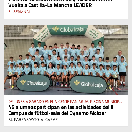
Vuelta a Castilla-La Mancha LEADER
EL SEMANAL
DE LUNES A SÁBADO EN EL VICENTE PANIAGUA, PISCINA MUNICIPAL
45 alumnos participan en las actividades del II
Y RESIDENCIA FFCM
Campus de fútbol-sala del Dynamo Alcázar
F.J. PARRAS/AYTO. ALCÁZAR