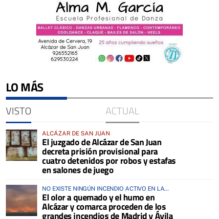
LO MÁS
VISTO
ACTUAL
ALCÁZAR DE SAN JUAN
El juzgado de Alcázar de San Juan
decreta prisión provisional para
cuatro detenidos por robos y estafas
en salones de juego
NO EXISTE NINGÚN INCENDIO ACTIVO EN LA
El olor a quemado y el humo en
COMARCA
Alcázar y comarca proceden de los
grandes incendios de Madrid y Ávila