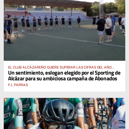
EL CLUB ALCAZAREÑO QUIERE SUPERAR LAS CIFRAS DEL AÑO
Un sentimiento, eslogan elegido por el Sporting de
PASADO E INCLUSO DUPLICARLAS
Alcázar para su ambiciosa campaña de Abonados
F.J. PARRAS