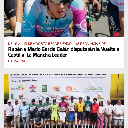
DEL 9 AL 13 DE AGOSTO RECORRIENDO LAS PROVINCIAS DE
Rubén y Mario García Galán disputarán la Vuelta a
CUENCA, ALBACETE, TOLEDO Y CIUDAD REAL
Castilla-La Mancha Leader
F.J. PARRAS