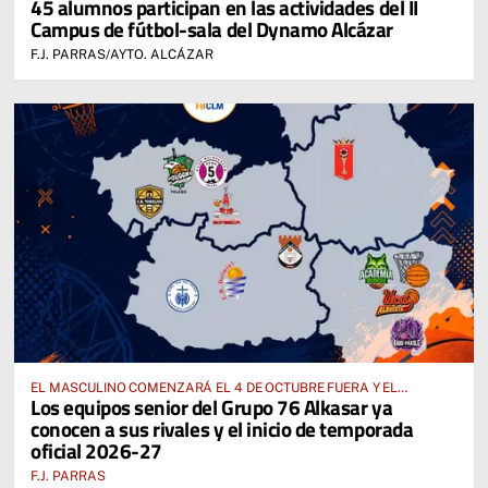
45 alumnos participan en las actividades del II
Y RESIDENCIA FFCM
Campus de fútbol-sala del Dynamo Alcázar
F.J. PARRAS/AYTO. ALCÁZAR
EL MASCULINO COMENZARÁ EL 4 DE OCTUBRE FUERA Y EL
Los equipos senior del Grupo 76 Alkasar ya
FEMENINO, EL 17 DE OCTUBRE EN CASA
conocen a sus rivales y el inicio de temporada
oficial 2026-27
F.J. PARRAS