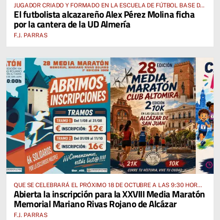
JUGADOR CRIADO Y FORMADO EN LA ESCUELA DE FÚTBOL BASE DE
El futbolista alcazareño Alex Pérez Molina ficha
ALCÁZAR DE SAN JUAN
por la cantera de la UD Almería
F.J. PARRAS
QUE SE CELEBRARÁ EL PRÓXIMO 18 DE OCTUBRE A LAS 9:30 HORAS
Abierta la inscripción para la XXVIII Media Maratón
DESDE EL PABELLÓN VICENTE PANIAGUA
Memorial Mariano Rivas Rojano de Alcázar
F.J. PARRAS