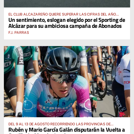
EL CLUB ALCAZAREÑO QUIERE SUPERAR LAS CIFRAS DEL AÑO
Un sentimiento, eslogan elegido por el Sporting de
PASADO E INCLUSO DUPLICARLAS
Alcázar para su ambiciosa campaña de Abonados
F.J. PARRAS
DEL 9 AL 13 DE AGOSTO RECORRIENDO LAS PROVINCIAS DE
Rubén y Mario García Galán disputarán la Vuelta a
CUENCA, ALBACETE, TOLEDO Y CIUDAD REAL