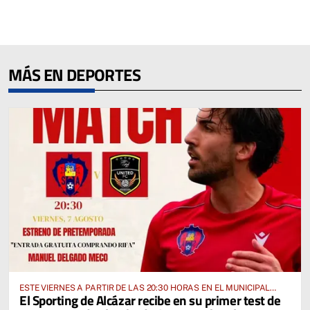
MÁS EN DEPORTES
ESTE VIERNES A PARTIR DE LAS 20:30 HORAS EN EL MUNICIPAL
El Sporting de Alcázar recibe en su primer test de
“MANUEL DELGADO MECO”