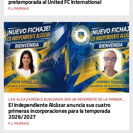
pretemporada al United FC International
F.J. PARRAS
LAS ALCAZAREÑAS BUSCARÁN SER UN REFERENTE DE LA PRIMERA
El Independiente Alcázar anuncia sus cuatro
AUTONÓMICA PREFERENTE FEMENINA
primeras incorporaciones para la temporada
2026/2027
F.J. PARRAS