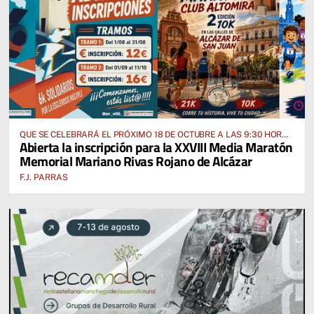
QUE SE CELEBRARÁ EL PRÓXIMO 18 DE OCTUBRE A LAS 9:30 HORAS
Abierta la inscripción para la XXVIII Media Maratón
DESDE EL PABELLÓN VICENTE PANIAGUA
Memorial Mariano Rivas Rojano de Alcázar
F.J. PARRAS