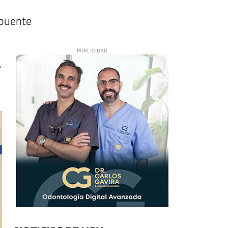
 puente
9