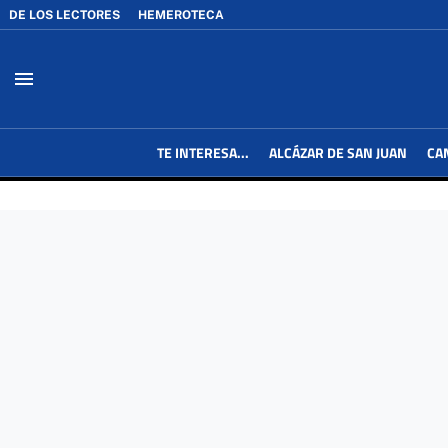
DE LOS LECTORES
HEMEROTECA
menu
TE INTERESA...
ALCÁZAR DE SAN JUAN
CA