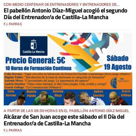
CON MEDIO CENTENAR DE ENTRENADORES Y ENTRENADORES DE
El pabellón Antonio Díaz-Miguel acogió el segundo
BALONCESTO
Día del Entrenador/a de Castilla-La Mancha
F.J. PARRAS
A PARTIR DE LAS 09:30 HORAS EN EL PABELLÓN ANTONIO DÍAZ-MIGUEL
Alcázar de San Juan acoge este sábado el II Día del
Entrenador/a de Castilla-La Mancha
F.J. PARRAS