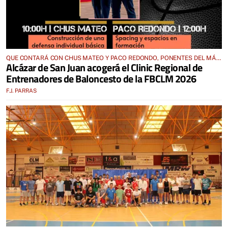
QUE CONTARÁ CON CHUS MATEO Y PACO REDONDO, PONENTES DEL MÁS
Alcázar de San Juan acogerá el Clinic Regional de
ALTO NIVEL INTERNACIONAL
Entrenadores de Baloncesto de la FBCLM 2026
F.J. PARRAS