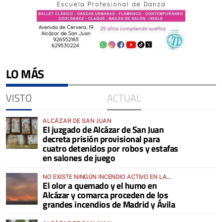
LO MÁS
VISTO
ACTUAL
ALCÁZAR DE SAN JUAN
El juzgado de Alcázar de San Juan
decreta prisión provisional para
cuatro detenidos por robos y estafas
en salones de juego
NO EXISTE NINGÚN INCENDIO ACTIVO EN LA
El olor a quemado y el humo en
COMARCA
Alcázar y comarca proceden de los
grandes incendios de Madrid y Ávila