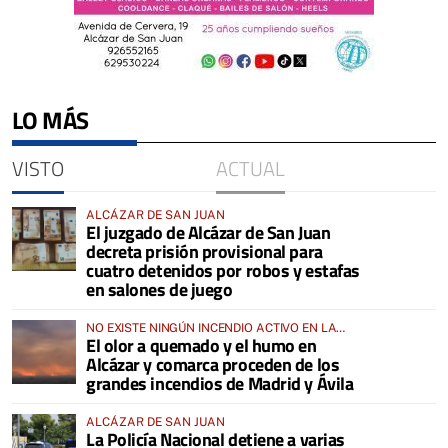
LO MÁS
VISTO
ACTUAL
ALCÁZAR DE SAN JUAN
El juzgado de Alcázar de San Juan
decreta prisión provisional para
cuatro detenidos por robos y estafas
en salones de juego
NO EXISTE NINGÚN INCENDIO ACTIVO EN LA
El olor a quemado y el humo en
COMARCA
Alcázar y comarca proceden de los
grandes incendios de Madrid y Ávila
ALCÁZAR DE SAN JUAN
La Policía Nacional detiene a varias