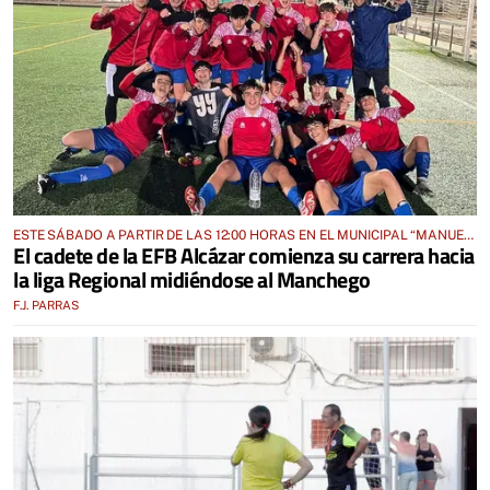
ESTE SÁBADO A PARTIR DE LAS 12:00 HORAS EN EL MUNICIPAL “MANUEL
El cadete de la EFB Alcázar comienza su carrera hacia
DELGADO MECO”
la liga Regional midiéndose al Manchego
F.J. PARRAS