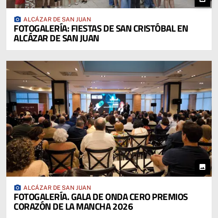
photo_camera
ALCÁZAR DE SAN JUAN
FOTOGALERÍA: FIESTAS DE SAN CRISTÓBAL EN
ALCÁZAR DE SAN JUAN
photo
photo_camera
ALCÁZAR DE SAN JUAN
FOTOGALERÍA. GALA DE ONDA CERO PREMIOS
CORAZÓN DE LA MANCHA 2026