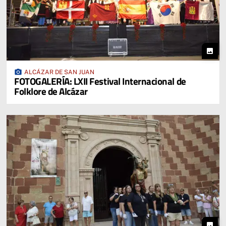
photo
photo_camera
ALCÁZAR DE SAN JUAN
FOTOGALERÍA: LXII Festival Internacional de
Folklore de Alcázar
photo