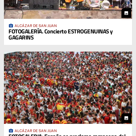
photo
photo_camera
ALCÁZAR DE SAN JUAN
FOTOGALERÍA. Concierto ESTROGENUINAS y
GAGARINS
photo
photo_camera
ALCÁZAR DE SAN JUAN