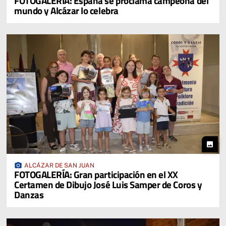
FOTOGALERIA: España se proclama campeona del
mundo y Alcázar lo celebra
photo
photo_camera
ALCÁZAR DE SAN JUAN
FOTOGALERÍA: Gran participación en el XX
Certamen de Dibujo José Luis Samper de Coros y
Danzas