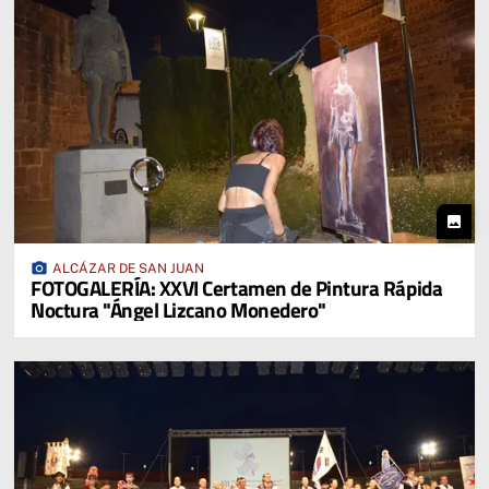
photo
photo_camera
ALCÁZAR DE SAN JUAN
FOTOGALERÍA: XXVI Certamen de Pintura Rápida
Noctura "Ángel Lizcano Monedero"