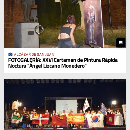
photo
photo_camera
ALCÁZAR DE SAN JUAN
FOTOGALERÍA: XXVI Certamen de Pintura Rápida
Noctura "Ángel Lizcano Monedero"