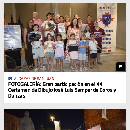
photo
photo_camera
ALCÁZAR DE SAN JUAN
FOTOGALERÍA: Gran participación en el XX
Certamen de Dibujo José Luis Samper de Coros y
Danzas