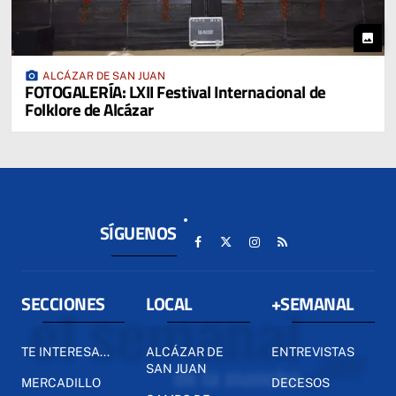
photo
photo_camera
ALCÁZAR DE SAN JUAN
FOTOGALERÍA: LXII Festival Internacional de
Folklore de Alcázar
SÍGUENOS
SECCIONES
LOCAL
+SEMANAL
TE INTERESA...
ALCÁZAR DE
ENTREVISTAS
SAN JUAN
MERCADILLO
DECESOS