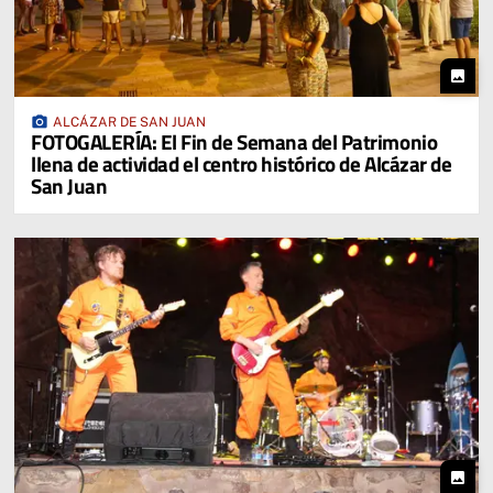
photo
photo_camera
ALCÁZAR DE SAN JUAN
FOTOGALERÍA: El Fin de Semana del Patrimonio
llena de actividad el centro histórico de Alcázar de
San Juan
photo