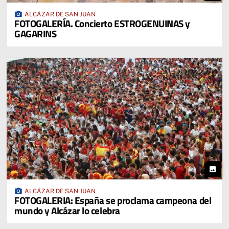
photo_camera
ALCÁZAR DE SAN JUAN
FOTOGALERÍA. Concierto ESTROGENUINAS y
GAGARINS
photo
photo_camera
ALCÁZAR DE SAN JUAN
FOTOGALERIA: España se proclama campeona del
mundo y Alcázar lo celebra