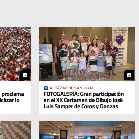
photo
photo
photo_camera
ALCÁZAR DE SAN JUAN
 proclama
FOTOGALERÍA: Gran participación
cázar lo
en el XX Certamen de Dibujo José
Luis Samper de Coros y Danzas