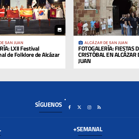
photo
photo_camera
DE SAN JUAN
ALCÁZAR DE SAN JUAN
A: LXII Festival
FOTOGALERÍA: FIESTAS 
nal de Folklore de Alcázar
CRISTÓBAL EN ALCÁZAR 
JUAN
SÍGUENOS
L
+SEMANAL