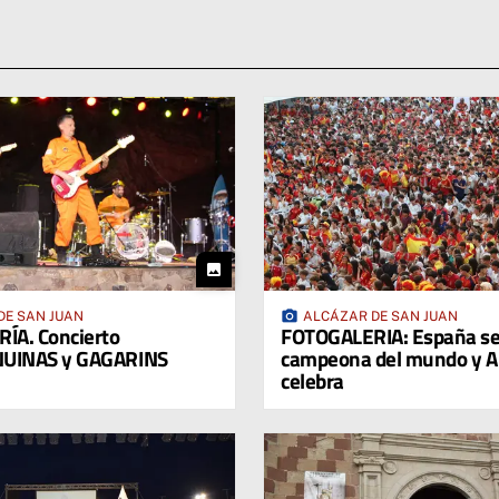
photo
photo_camera
DE SAN JUAN
ALCÁZAR DE SAN JUAN
ÍA. Concierto
FOTOGALERIA: España se
UINAS y GAGARINS
campeona del mundo y Al
celebra