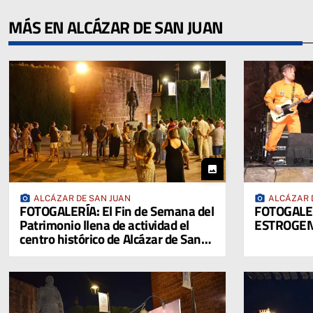
MÁS EN ALCÁZAR DE SAN JUAN
photo
photo_camera
photo_camera
ALCÁZAR DE SAN JUAN
ALCÁZAR 
FOTOGALERÍA: El Fin de Semana del
FOTOGALER
Patrimonio llena de actividad el
ESTROGEN
centro histórico de Alcázar de San
Juan