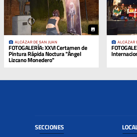
photo
photo_camera
photo_camera
ALCÁZAR DE SAN JUAN
ALCÁZAR 
FOTOGALERÍA: XXVI Certamen de
FOTOGALERÍ
Pintura Rápida Noctura "Ángel
Internacio
Lizcano Monedero"
SECCIONES
LOCA