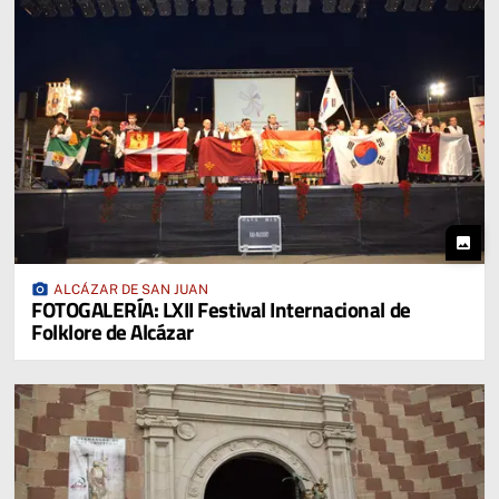
photo
photo_camera
ALCÁZAR DE SAN JUAN
FOTOGALERÍA: LXII Festival Internacional de
Folklore de Alcázar