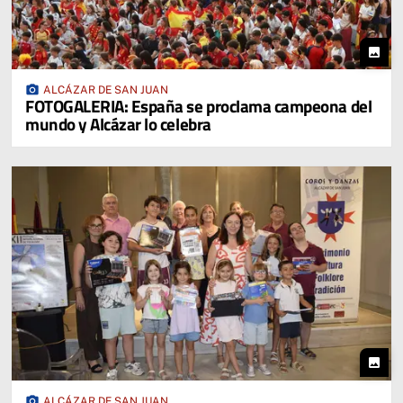
photo
photo_camera
ALCÁZAR DE SAN JUAN
FOTOGALERIA: España se proclama campeona del
mundo y Alcázar lo celebra
photo
photo_camera
ALCÁZAR DE SAN JUAN