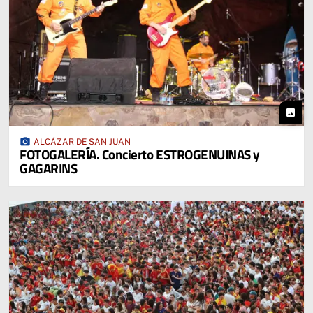
photo
photo_camera
ALCÁZAR DE SAN JUAN
FOTOGALERÍA. Concierto ESTROGENUINAS y
GAGARINS