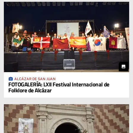
photo
photo_camera
ALCÁZAR DE SAN JUAN
FOTOGALERÍA: LXII Festival Internacional de
Folklore de Alcázar