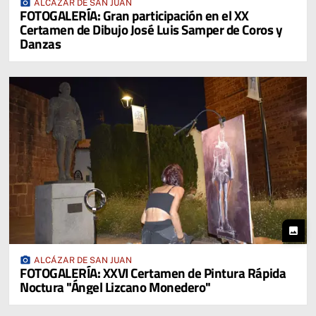
photo_camera
ALCÁZAR DE SAN JUAN
FOTOGALERÍA: Gran participación en el XX
Certamen de Dibujo José Luis Samper de Coros y
Danzas
photo
photo_camera
ALCÁZAR DE SAN JUAN
FOTOGALERÍA: XXVI Certamen de Pintura Rápida
Noctura "Ángel Lizcano Monedero"