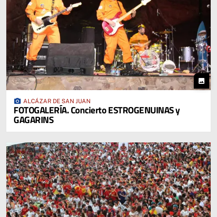
photo
photo_camera
ALCÁZAR DE SAN JUAN
FOTOGALERÍA. Concierto ESTROGENUINAS y
GAGARINS