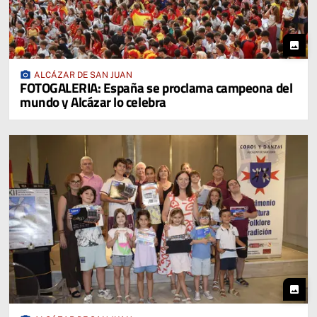
photo
photo_camera
ALCÁZAR DE SAN JUAN
FOTOGALERIA: España se proclama campeona del
mundo y Alcázar lo celebra
photo