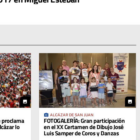
photo
photo
photo_camera
ALCÁZAR DE SAN JUAN
 proclama
FOTOGALERÍA: Gran participación
cázar lo
en el XX Certamen de Dibujo José
Luis Samper de Coros y Danzas