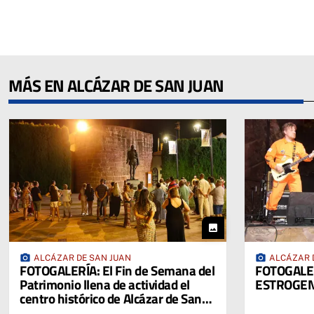
MÁS EN ALCÁZAR DE SAN JUAN
photo
photo_camera
photo_camera
ALCÁZAR DE SAN JUAN
ALCÁZAR 
FOTOGALERÍA: El Fin de Semana del
FOTOGALER
Patrimonio llena de actividad el
ESTROGEN
centro histórico de Alcázar de San
Juan