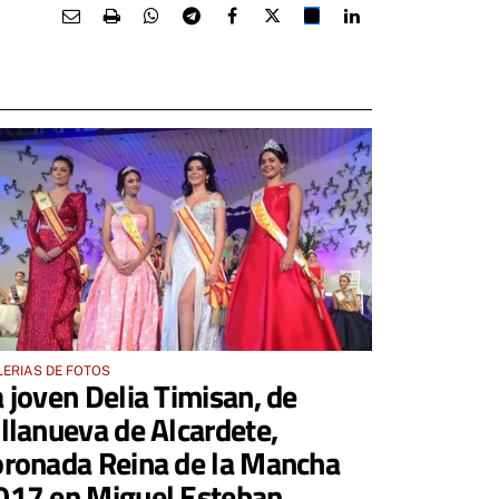
ERIAS DE FOTOS
a joven Delia Timisan, de
illanueva de Alcardete,
oronada Reina de la Mancha
017 en Miguel Esteban