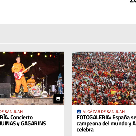
photo
photo_camera
DE SAN JUAN
ALCÁZAR DE SAN JUAN
ÍA. Concierto
FOTOGALERIA: España se
UINAS y GAGARINS
campeona del mundo y Al
celebra