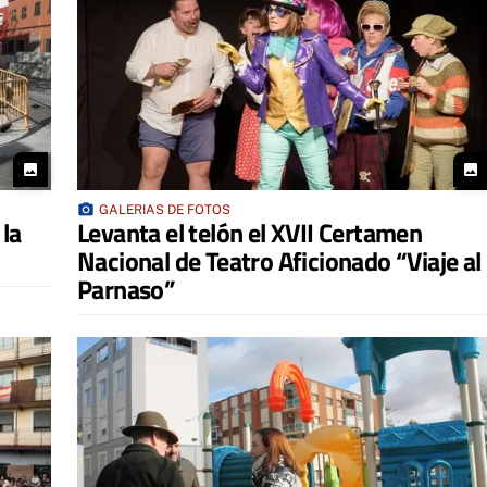
photo
photo
photo_camera
GALERIAS DE FOTOS
la
Levanta el telón el XVII Certamen
Nacional de Teatro Aficionado “Viaje al
Parnaso”