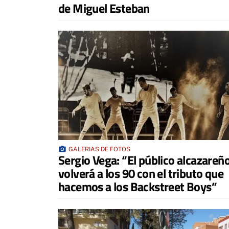
de Miguel Esteban
photo_camera
GALERIAS DE FOTOS
Sergio Vega: “El público alcazareñ
volverá a los 90 con el tributo que
hacemos a los Backstreet Boys”