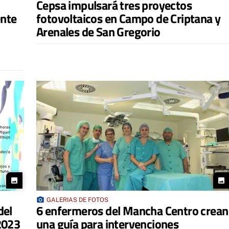
Cepsa impulsará tres proyectos
ente
fotovoltaicos en Campo de Criptana y
Arenales de San Gregorio
photo
photo
photo_camera
GALERIAS DE FOTOS
del
6 enfermeros del Mancha Centro crean
2023
una guía para intervenciones