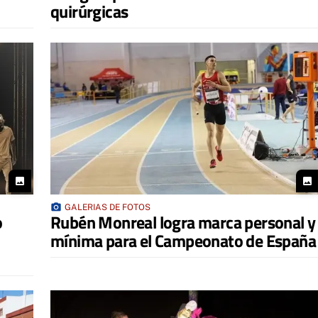
quirúrgicas
photo
photo
photo_camera
GALERIAS DE FOTOS
o
Rubén Monreal logra marca personal y
mínima para el Campeonato de España