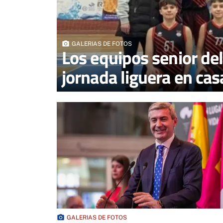
photo_camera
GALERIAS DE FOTOS
Los equipos senior de
jornada liguera en cas
photo_camera
GALERIAS DE FOTOS