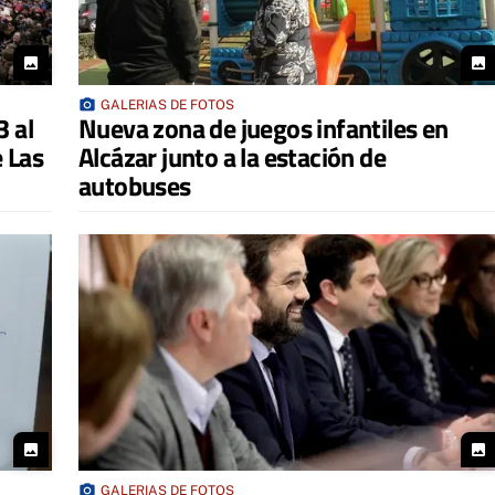
photo
photo
photo_camera
GALERIAS DE FOTOS
3 al
Nueva zona de juegos infantiles en
e Las
Alcázar junto a la estación de
autobuses
photo
photo
photo_camera
GALERIAS DE FOTOS