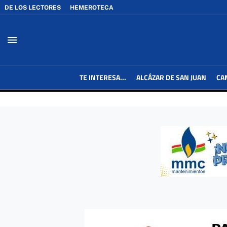
DE LOS LECTORES
HEMEROTECA
menu
TE INTERESA...
ALCÁZAR DE SAN JUAN
CA