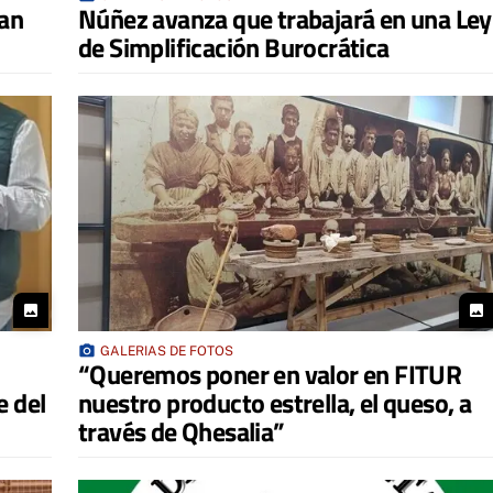
San
Núñez avanza que trabajará en una Ley
de Simplificación Burocrática
photo
photo
photo_camera
GALERIAS DE FOTOS
“Queremos poner en valor en FITUR
e del
nuestro producto estrella, el queso, a
través de Qhesalia”