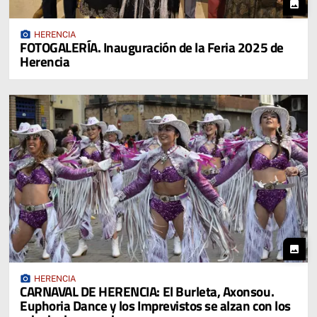
photo
photo_camera
HERENCIA
FOTOGALERÍA. Inauguración de la Feria 2025 de
Herencia
photo
photo_camera
HERENCIA
CARNAVAL DE HERENCIA: El Burleta, Axonsou.
Euphoria Dance y los Imprevistos se alzan con los