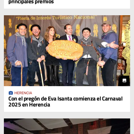
principales premios
photo
photo_camera
HERENCIA
Con el pregón de Eva Isanta comienza el Carnaval
2025 en Herencia