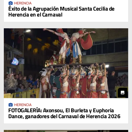
photo_camera
HERENCIA
Éxito de la Agrupación Musical Santa Cecilia de
Herencia en el Carnaval
photo
photo_camera
HERENCIA
FOTOGALERÍA: Axonsou, El Burleta y Euphoria
Dance, ganadores del Carnaval de Herencia 2026