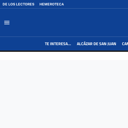
DE LOS LECTORES
HEMEROTECA
menu
TE INTERESA...
ALCÁZAR DE SAN JUAN
CA