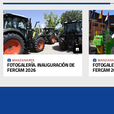
photo
photo_camera
photo_camera
MANZANARES
MANZANA
FOTOGALERÍA. INAUGURACIÓN DE
FOTOGALE
FERCAM 2026
FERCAM 2