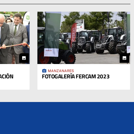
photo
photo
photo_camera
MANZANARES
ACIÓN
FOTOGALERÍA FERCAM 2023