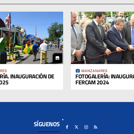
photo
photo_camera
RES
MANZANARES
RÍA. INAUGURACIÓN DE
FOTOGALERÍA: INAUGUR
025
FERCAM 2024
SÍGUENOS