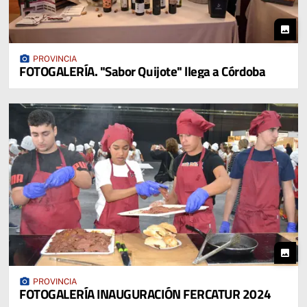
photo
photo_camera
PROVINCIA
FOTOGALERÍA. "Sabor Quijote" llega a Córdoba
photo
photo_camera
PROVINCIA
FOTOGALERÍA INAUGURACIÓN FERCATUR 2024