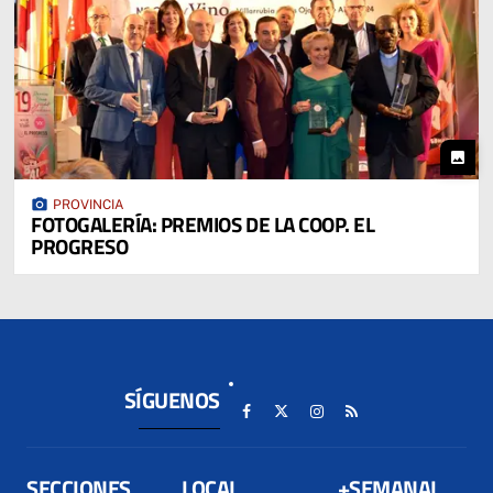
photo
photo_camera
PROVINCIA
FOTOGALERÍA: PREMIOS DE LA COOP. EL
PROGRESO
SÍGUENOS
SECCIONES
LOCAL
+SEMANAL