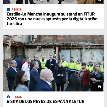
photo_camera
REGIÓN
Castilla-La Mancha inaugura su stand en FITUR
2026 con una nueva apuesta por la digitalización
turística
photo
photo_camera
REGIÓN
VISITA DE LOS REYES DE ESPAÑA A LETUR