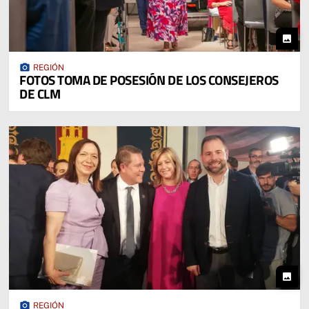
photo
photo_camera
REGIÓN
FOTOS TOMA DE POSESIÓN DE LOS CONSEJEROS
DE CLM
photo
photo_camera
REGIÓN