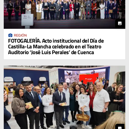
photo
photo_camera
REGIÓN
FOTOGALERÍA. Acto institucional del Día de
Castilla-La Mancha celebrado en el Teatro
Auditorio ‘José Luis Perales’ de Cuenca
photo