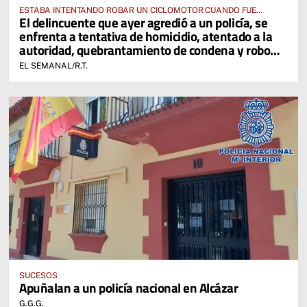
ESTABA INTENTANDO ROBAR UN CICLOMOTOR CUANDO FUE
El delincuente que ayer agredió a un policía, se
SORPRENDIDO POR LA POLICÍA
enfrenta a tentativa de homicidio, atentado a la
autoridad, quebrantamiento de condena y robo
con fuerza
EL SEMANAL/R.T.
SUCESOS
Apuñalan a un policía nacional en Alcázar
G.G.G.