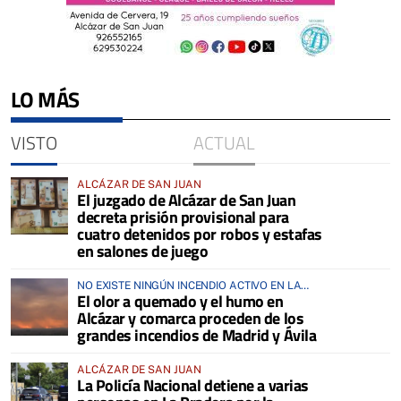
LO MÁS
VISTO
ACTUAL
ALCÁZAR DE SAN JUAN
El juzgado de Alcázar de San Juan
decreta prisión provisional para
cuatro detenidos por robos y estafas
en salones de juego
NO EXISTE NINGÚN INCENDIO ACTIVO EN LA
El olor a quemado y el humo en
COMARCA
Alcázar y comarca proceden de los
grandes incendios de Madrid y Ávila
ALCÁZAR DE SAN JUAN
La Policía Nacional detiene a varias