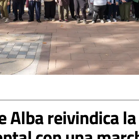
 Alba reivindica l
ental con una march