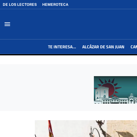
DE LOS LECTORES
HEMEROTECA
menu
TE INTERESA...
ALCÁZAR DE SAN JUAN
CA