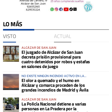
LO MÁS
VISTO
ACTUAL
ALCÁZAR DE SAN JUAN
El juzgado de Alcázar de San Juan
decreta prisión provisional para
cuatro detenidos por robos y estafas
en salones de juego
NO EXISTE NINGÚN INCENDIO ACTIVO EN LA
El olor a quemado y el humo en
COMARCA
Alcázar y comarca proceden de los
grandes incendios de Madrid y Ávila
ALCÁZAR DE SAN JUAN
La Policía Nacional detiene a varias
personas en La Pradera por la