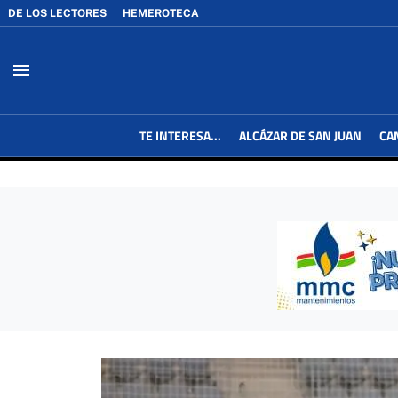
DE LOS LECTORES
HEMEROTECA
menu
TE INTERESA...
ALCÁZAR DE SAN JUAN
CA