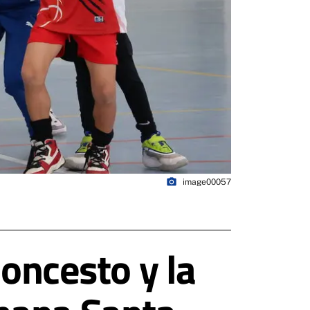
photo_camera
image00057
loncesto y la