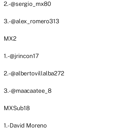
2.- @sergio_mx80
3.- @alex_romero313
MX2
1.- @jrincon17
2.- @albertovillalba272
3.- @maacaatee_8
MXSub18
1.- David Moreno