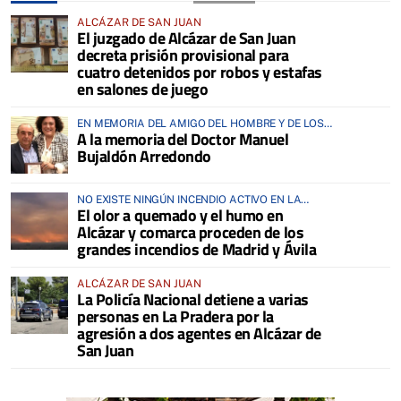
ALCÁZAR DE SAN JUAN
El juzgado de Alcázar de San Juan
decreta prisión provisional para
cuatro detenidos por robos y estafas
en salones de juego
EN MEMORIA DEL AMIGO DEL HOMBRE Y DE LOS
A la memoria del Doctor Manuel
ANIMALES
Bujaldón Arredondo
NO EXISTE NINGÚN INCENDIO ACTIVO EN LA
El olor a quemado y el humo en
COMARCA
Alcázar y comarca proceden de los
grandes incendios de Madrid y Ávila
ALCÁZAR DE SAN JUAN
La Policía Nacional detiene a varias
personas en La Pradera por la
agresión a dos agentes en Alcázar de
San Juan