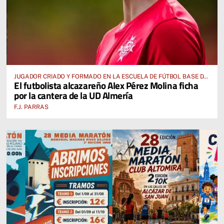
JUGADOR CRIADO Y FORMADO EN LA ESCUELA DE FÚTBOL BASE DE
El futbolista alcazareño Alex Pérez Molina ficha
ALCÁZAR DE SAN JUAN
por la cantera de la UD Almería
F.J. PARRAS