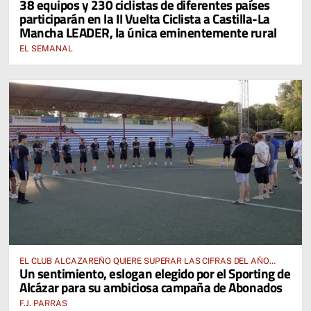
38 equipos y 230 ciclistas de diferentes países
participarán en la II Vuelta Ciclista a Castilla-La
Mancha LEADER, la única eminentemente rural
EL SEMANAL
EL CLUB ALCAZAREÑO QUIERE SUPERAR LAS CIFRAS DEL AÑO
Un sentimiento, eslogan elegido por el Sporting de
PASADO E INCLUSO DUPLICARLAS
Alcázar para su ambiciosa campaña de Abonados
F.J. PARRAS