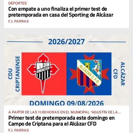
DEPORTES
Con empate a uno finaliza el primer test de
pretemporada en casa del Sporting de Alcázar
F.J. PARRAS
A PARTIR DE LAS 11:00 HORAS EN EL MUNICIPAL “AGUSTÍN DE LA
Primer test de pretemporada este domingo en
FUENTE” ANTE EL CUD CRIPTANENSE
Campo de Criptana para el Alcázar CFD
F.J. PARRAS