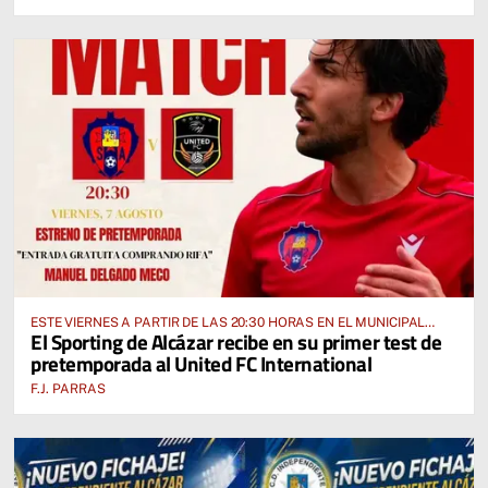
ESTE VIERNES A PARTIR DE LAS 20:30 HORAS EN EL MUNICIPAL
El Sporting de Alcázar recibe en su primer test de
“MANUEL DELGADO MECO”
pretemporada al United FC International
F.J. PARRAS