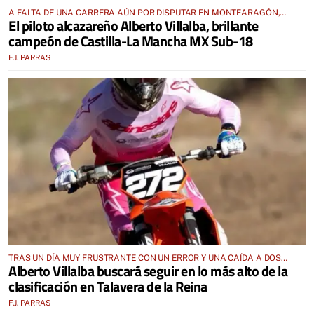
A FALTA DE UNA CARRERA AÚN POR DISPUTAR EN MONTEARAGÓN,
El piloto alcazareño Alberto Villalba, brillante
LOGRA EL TÍTULO REGIONAL
campeón de Castilla-La Mancha MX Sub-18
F.J. PARRAS
TRAS UN DÍA MUY FRUSTRANTE CON UN ERROR Y UNA CAÍDA A DOS
Alberto Villalba buscará seguir en lo más alto de la
VUELTAS DEL FINAL EN LA VILLA
clasificación en Talavera de la Reina
F.J. PARRAS