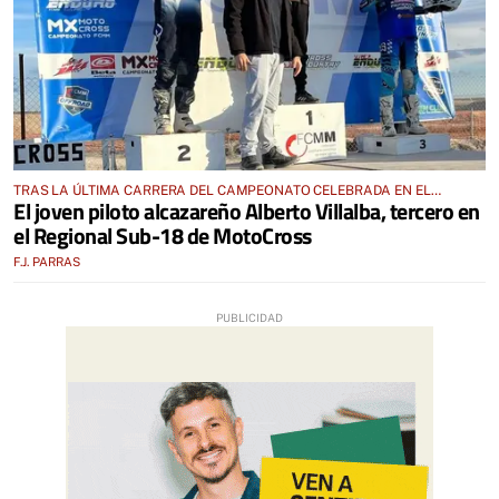
TRAS LA ÚLTIMA CARRERA DEL CAMPEONATO CELEBRADA EN EL
El joven piloto alcazareño Alberto Villalba, tercero en
CIRCUITO MX TAJOA RACING MONTEARAGÓN
el Regional Sub-18 de MotoCross
F.J. PARRAS