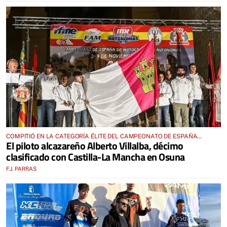
COMPITIÓ EN LA CATEGORÍA ÉLITE DEL CAMPEONATO DE ESPAÑA
El piloto alcazareño Alberto Villalba, décimo
REPRESENTANDO A NUESTRA REGIÓN
clasificado con Castilla-La Mancha en Osuna
F.J. PARRAS