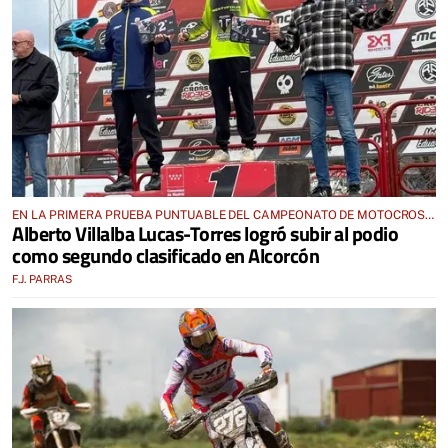
EN LA PRIMERA PRUEBA PUNTUABLE DEL CAMPEONATO DE MOTOCROSS
Alberto Villalba Lucas-Torres logró subir al podio
2026 DE MADRID
como segundo clasificado en Alcorcón
F.J. PARRAS