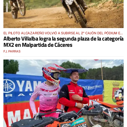
EL PILOTO ALCAZAREÑO VOLVIÓ A SUBIRSE AL 2º CAJÓN DEL PÓDIUM EN
Alberto Villalba logra la segunda plaza de la categoría
EL CIRCUITO “LAS ARENAS”
MX2 en Malpartida de Cáceres
F.J. PARRAS