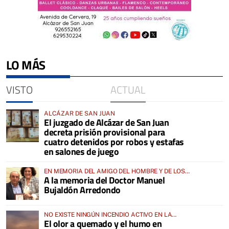
LO MÁS
VISTO
ACTUAL
ALCÁZAR DE SAN JUAN
El juzgado de Alcázar de San Juan
decreta prisión provisional para
cuatro detenidos por robos y estafas
en salones de juego
EN MEMORIA DEL AMIGO DEL HOMBRE Y DE LOS
A la memoria del Doctor Manuel
ANIMALES
Bujaldón Arredondo
NO EXISTE NINGÚN INCENDIO ACTIVO EN LA
El olor a quemado y el humo en
COMARCA