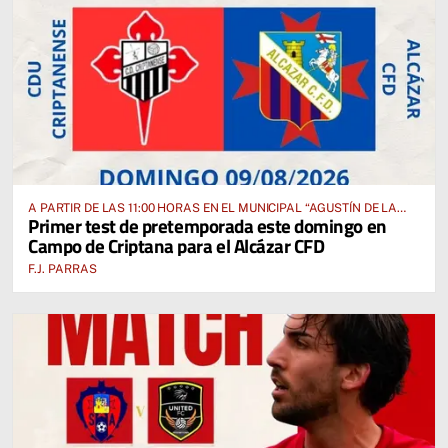
A PARTIR DE LAS 11:00 HORAS EN EL MUNICIPAL “AGUSTÍN DE LA
Primer test de pretemporada este domingo en
FUENTE” ANTE EL CUD CRIPTANENSE
Campo de Criptana para el Alcázar CFD
F.J. PARRAS