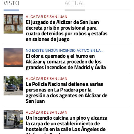
VISTO
ACTUAL
ALCÁZAR DE SAN JUAN
El juzgado de Alcázar de San Juan
decreta prisión provisional para
cuatro detenidos por robos y estafas
en salones de juego
NO EXISTE NINGÚN INCENDIO ACTIVO EN LA
El olor a quemado y el humo en
COMARCA
Alcázar y comarca proceden de los
grandes incendios de Madrid y Ávila
ALCÁZAR DE SAN JUAN
La Policía Nacional detiene a varias
personas en La Pradera por la
agresión a dos agentes en Alcázar de
San Juan
ALCÁZAR DE SAN JUAN
Un incendio calcina un pino y alcanza
la carpa de un establecimiento de
hostelería en la calle Los Ángeles de