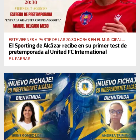
ESTE VIERNES A PARTIR DE LAS 20:30 HORAS EN EL MUNICIPAL
El Sporting de Alcázar recibe en su primer test de
“MANUEL DELGADO MECO”
pretemporada al United FC International
F.J. PARRAS