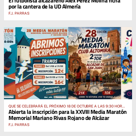
El futbolista alcazareño Alex Pérez Molina ficha
por la cantera de la UD Almería
F.J. PARRAS
QUE SE CELEBRARÁ EL PRÓXIMO 18 DE OCTUBRE A LAS 9:30 HORAS
Abierta la inscripción para la XXVIII Media Maratón
DESDE EL PABELLÓN VICENTE PANIAGUA
Memorial Mariano Rivas Rojano de Alcázar
F.J. PARRAS