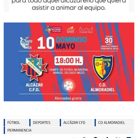
FÚTBOL
DEPORTES
ALCÁZAR CFD
CD ALMORADIEL
PERMANENCIA