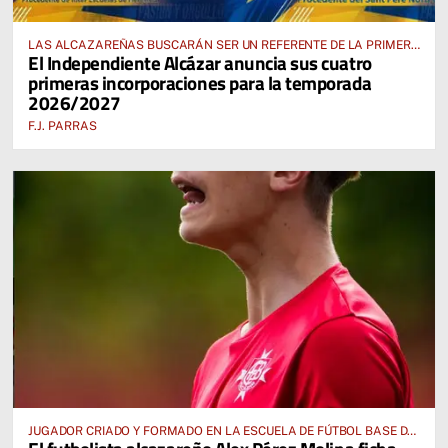
LAS ALCAZAREÑAS BUSCARÁN SER UN REFERENTE DE LA PRIMERA
El Independiente Alcázar anuncia sus cuatro
AUTONÓMICA PREFERENTE FEMENINA
primeras incorporaciones para la temporada
2026/2027
F.J. PARRAS
JUGADOR CRIADO Y FORMADO EN LA ESCUELA DE FÚTBOL BASE DE
ALCÁZAR DE SAN JUAN