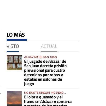
LO MÁS
VISTO
ACTUAL
ALCÁZAR DE SAN JUAN
El juzgado de Alcázar de
San Juan decreta prisión
provisional para cuatro
detenidos por robos y
estafas en salones de
juego
S
NO EXISTE NINGÚN INCENDIO
El olor a quemado y el
ACTIVO EN LA COMARCA
humo en Alcázar y comarca
proceden de los grandes