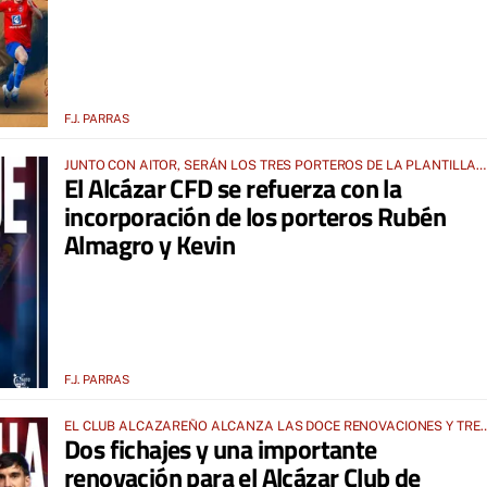
F.J. PARRAS
JUNTO CON AITOR, SERÁN LOS TRES PORTEROS DE LA PLANTILLA
El Alcázar CFD se refuerza con la
PARA LA TEMPORADA 2026-2027
incorporación de los porteros Rubén
Almagro y Kevin
F.J. PARRAS
EL CLUB ALCAZAREÑO ALCANZA LAS DOCE RENOVACIONES Y TRE
Dos fichajes y una importante
INCORPORACIONES PARA LA 2026-2027
renovación para el Alcázar Club de