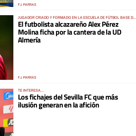
F.J. PARRAS
JUGADOR CRIADO Y FORMADO EN LA ESCUELA DE FÚTBOL BASE DE
El futbolista alcazareño Alex Pérez
ALCÁZAR DE SAN JUAN
Molina ficha por la cantera de la UD
Almería
F.J. PARRAS
TE INTERESA...
Los fichajes del Sevilla FC que más
ilusión generan en la afición