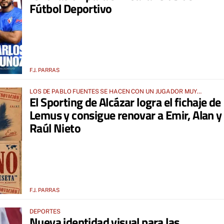
Fútbol Deportivo
F.J. PARRAS
LOS DE PABLO FUENTES SE HACEN CON UN JUGADOR MUY
El Sporting de Alcázar logra el fichaje de
ESPERADO Y DESEADO PARA SU CENTRO DEL CAMPO
Lemus y consigue renovar a Emir, Alan y
Raúl Nieto
F.J. PARRAS
DEPORTES
Nueva identidad visual para las