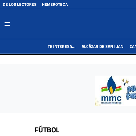
DE LOS LECTORES
HEMEROTECA
menu
TE INTERESA...
ALCÁZAR DE SAN JUAN
CA
FÚTBOL