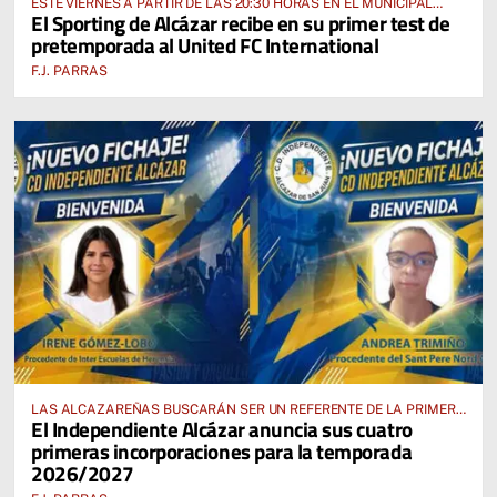
ESTE VIERNES A PARTIR DE LAS 20:30 HORAS EN EL MUNICIPAL
El Sporting de Alcázar recibe en su primer test de
“MANUEL DELGADO MECO”
pretemporada al United FC International
F.J. PARRAS
LAS ALCAZAREÑAS BUSCARÁN SER UN REFERENTE DE LA PRIMERA
El Independiente Alcázar anuncia sus cuatro
AUTONÓMICA PREFERENTE FEMENINA
primeras incorporaciones para la temporada
2026/2027