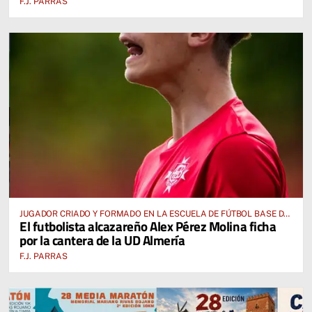
F.J. PARRAS
JUGADOR CRIADO Y FORMADO EN LA ESCUELA DE FÚTBOL BASE DE
El futbolista alcazareño Alex Pérez Molina ficha
ALCÁZAR DE SAN JUAN
por la cantera de la UD Almería
F.J. PARRAS