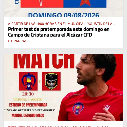
A PARTIR DE LAS 11:00 HORAS EN EL MUNICIPAL “AGUSTÍN DE LA
Primer test de pretemporada este domingo en
FUENTE” ANTE EL CUD CRIPTANENSE
Campo de Criptana para el Alcázar CFD
F.J. PARRAS