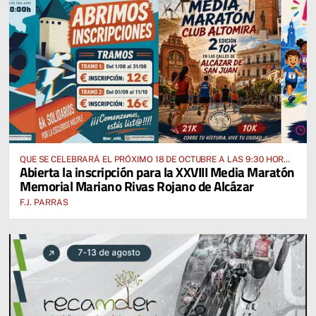
QUE SE CELEBRARÁ EL PRÓXIMO 18 DE OCTUBRE A LAS 9:30 HORAS
Abierta la inscripción para la XXVIII Media Maratón
DESDE EL PABELLÓN VICENTE PANIAGUA
Memorial Mariano Rivas Rojano de Alcázar
F.J. PARRAS