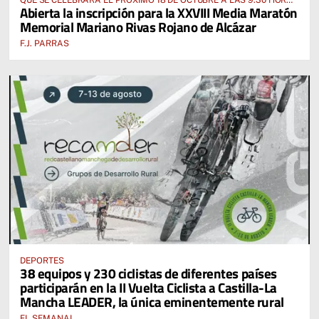
Abierta la inscripción para la XXVIII Media Maratón
DESDE EL PABELLÓN VICENTE PANIAGUA
Memorial Mariano Rivas Rojano de Alcázar
F.J. PARRAS
DEPORTES
38 equipos y 230 ciclistas de diferentes países
participarán en la II Vuelta Ciclista a Castilla-La
Mancha LEADER, la única eminentemente rural
EL SEMANAL