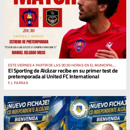
ESTE VIERNES A PARTIR DE LAS 20:30 HORAS EN EL MUNICIPAL
El Sporting de Alcázar recibe en su primer test de
“MANUEL DELGADO MECO”
pretemporada al United FC International
F.J. PARRAS