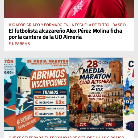
JUGADOR CRIADO Y FORMADO EN LA ESCUELA DE FÚTBOL BASE DE
El futbolista alcazareño Alex Pérez Molina ficha
ALCÁZAR DE SAN JUAN
por la cantera de la UD Almería
F.J. PARRAS
QUE SE CELEBRARÁ EL PRÓXIMO 18 DE OCTUBRE A LAS 9:30 HORAS