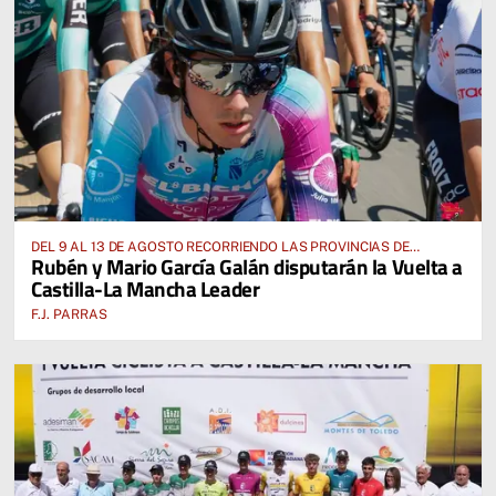
DEL 9 AL 13 DE AGOSTO RECORRIENDO LAS PROVINCIAS DE
Rubén y Mario García Galán disputarán la Vuelta a
CUENCA, ALBACETE, TOLEDO Y CIUDAD REAL
Castilla-La Mancha Leader
F.J. PARRAS