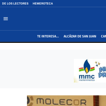
DE LOS LECTORES
HEMEROTECA
menu
TE INTERESA...
ALCÁZAR DE SAN JUAN
CA