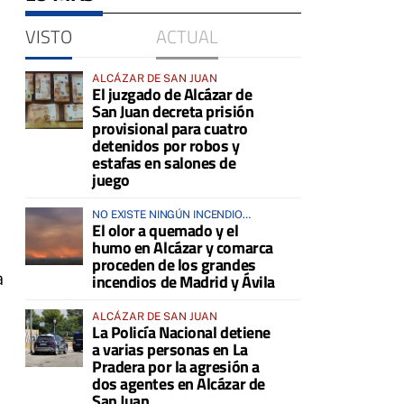
VISTO
ACTUAL
ALCÁZAR DE SAN JUAN
El juzgado de Alcázar de
San Juan decreta prisión
provisional para cuatro
detenidos por robos y
estafas en salones de
juego
NO EXISTE NINGÚN INCENDIO
El olor a quemado y el
ACTIVO EN LA COMARCA
humo en Alcázar y comarca
proceden de los grandes
a
incendios de Madrid y Ávila
ALCÁZAR DE SAN JUAN
La Policía Nacional detiene
a varias personas en La
Pradera por la agresión a
dos agentes en Alcázar de
San Juan