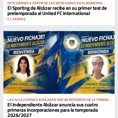
ESTE VIERNES A PARTIR DE LAS 20:30 HORAS EN EL MUNICIPAL
El Sporting de Alcázar recibe en su primer test de
“MANUEL DELGADO MECO”
pretemporada al United FC International
F.J. PARRAS
LAS ALCAZAREÑAS BUSCARÁN SER UN REFERENTE DE LA PRIMERA
El Independiente Alcázar anuncia sus cuatro
AUTONÓMICA PREFERENTE FEMENINA
primeras incorporaciones para la temporada
2026/2027