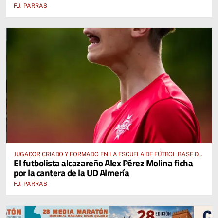
F.J. PARRAS
JUGADOR CRIADO Y FORMADO EN LA ESCUELA DE FÚTBOL BASE DE
El futbolista alcazareño Alex Pérez Molina ficha
ALCÁZAR DE SAN JUAN
por la cantera de la UD Almería
F.J. PARRAS