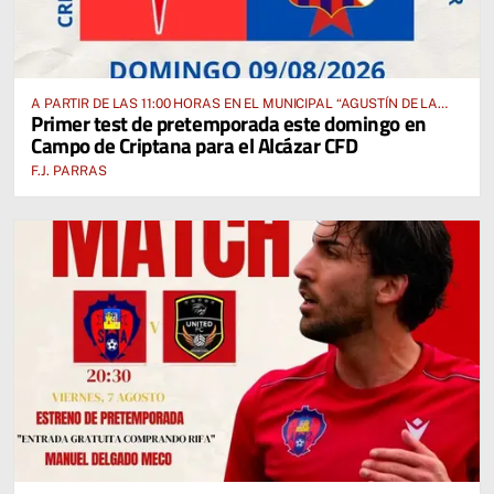
A PARTIR DE LAS 11:00 HORAS EN EL MUNICIPAL “AGUSTÍN DE LA
Primer test de pretemporada este domingo en
FUENTE” ANTE EL CUD CRIPTANENSE
Campo de Criptana para el Alcázar CFD
F.J. PARRAS