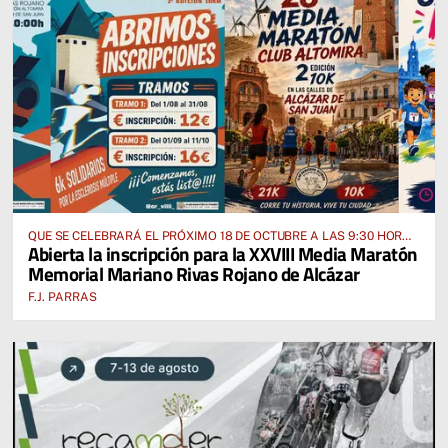
QUE SE CELEBRARÁ EL PRÓXIMO 18 DE OCTUBRE A LAS 9:30 HORAS
Abierta la inscripción para la XXVIII Media Maratón
DESDE EL PABELLÓN VICENTE PANIAGUA
Memorial Mariano Rivas Rojano de Alcázar
F.J. PARRAS