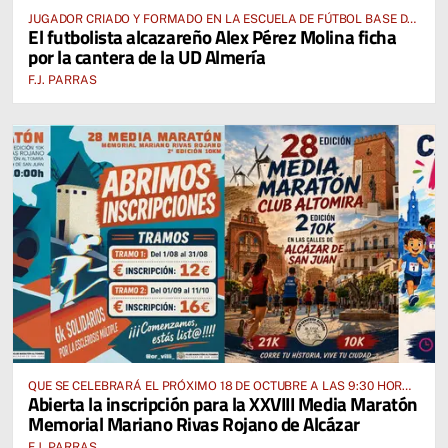
JUGADOR CRIADO Y FORMADO EN LA ESCUELA DE FÚTBOL BASE DE
El futbolista alcazareño Alex Pérez Molina ficha
ALCÁZAR DE SAN JUAN
por la cantera de la UD Almería
F.J. PARRAS
QUE SE CELEBRARÁ EL PRÓXIMO 18 DE OCTUBRE A LAS 9:30 HORAS
Abierta la inscripción para la XXVIII Media Maratón
DESDE EL PABELLÓN VICENTE PANIAGUA
Memorial Mariano Rivas Rojano de Alcázar
F.J. PARRAS