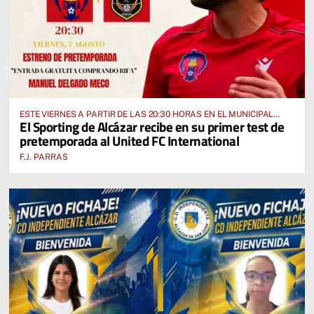
ESTE VIERNES A PARTIR DE LAS 20:30 HORAS EN EL MUNICIPAL
El Sporting de Alcázar recibe en su primer test de
“MANUEL DELGADO MECO”
pretemporada al United FC International
F.J. PARRAS