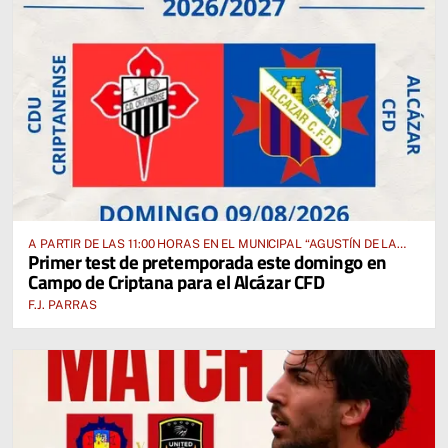
A PARTIR DE LAS 11:00 HORAS EN EL MUNICIPAL “AGUSTÍN DE LA
Primer test de pretemporada este domingo en
FUENTE” ANTE EL CUD CRIPTANENSE
Campo de Criptana para el Alcázar CFD
F.J. PARRAS