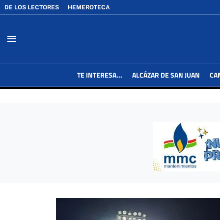
DE LOS LECTORES
HEMEROTECA
menu
TE INTERESA...
ALCÁZAR DE SAN JUAN
CA