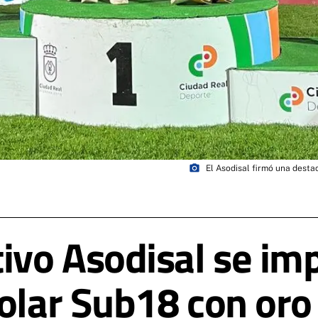
photo_camera
El Asodisal firmó una dest
tivo Asodisal se im
olar Sub18 con oro