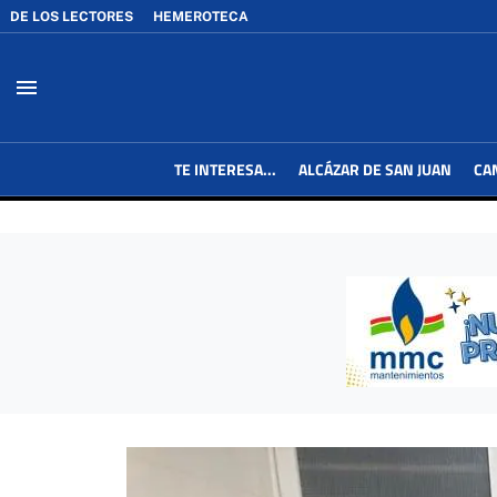
DE LOS LECTORES
HEMEROTECA
menu
TE INTERESA...
ALCÁZAR DE SAN JUAN
CA