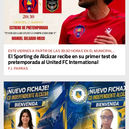
ESTE VIERNES A PARTIR DE LAS 20:30 HORAS EN EL MUNICIPAL
El Sporting de Alcázar recibe en su primer test de
“MANUEL DELGADO MECO”
pretemporada al United FC International
F.J. PARRAS