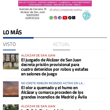
LO MÁS
VISTO
ACTUAL
ALCÁZAR DE SAN JUAN
El juzgado de Alcázar de San Juan
decreta prisión provisional para
cuatro detenidos por robos y estafas
en salones de juego
NO EXISTE NINGÚN INCENDIO ACTIVO EN LA
El olor a quemado y el humo en
COMARCA
Alcázar y comarca proceden de los
grandes incendios de Madrid y Ávila
ALCÁZAR DE SAN JUAN