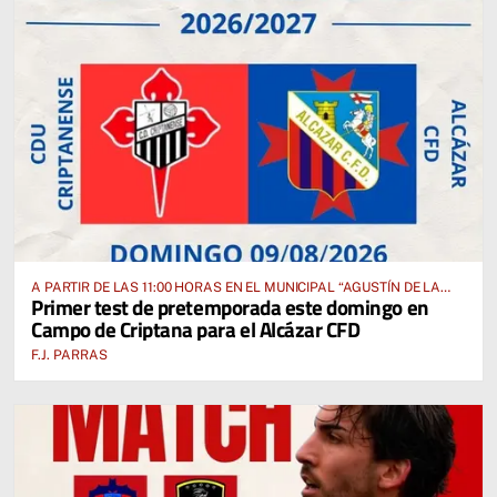
A PARTIR DE LAS 11:00 HORAS EN EL MUNICIPAL “AGUSTÍN DE LA
Primer test de pretemporada este domingo en
FUENTE” ANTE EL CUD CRIPTANENSE
Campo de Criptana para el Alcázar CFD
F.J. PARRAS