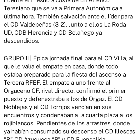
Fuente el Fresno a costa de un Atlético
Teresiano que se va a Primera Autonómica a
última hora. También salvación ante el líder para
el CD Valdepeñas (3-2). Junto a ellos La Roda
UD, CDB Herencia y CD Bolañego ya
descendidos.
GRUPO II | Épica jornada final para el CD Villa, al
que le valía el empate en casa, donde todo
estaba preparado para la fiesta del ascenso a
Tercera RFEF. El empate a uno frente al
Orgaceño CF, rival directo, confirmó el primer
puesto y defenestraba a los de Orgaz. El CD
Noblejas y el CD Torrijos vencían en sus
encuentros y condenaban a la cuarta plaza a los
rojiblancos. Pendientes de los arrastres, donde
ya habían consumado su descenso el CD Illescas
“B”, CD Azuqueca “B” y CD Fuensalida.