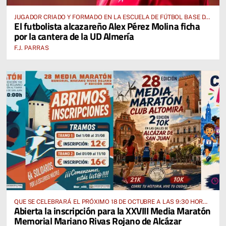
JUGADOR CRIADO Y FORMADO EN LA ESCUELA DE FÚTBOL BASE DE
El futbolista alcazareño Alex Pérez Molina ficha
ALCÁZAR DE SAN JUAN
por la cantera de la UD Almería
F.J. PARRAS
QUE SE CELEBRARÁ EL PRÓXIMO 18 DE OCTUBRE A LAS 9:30 HORAS
Abierta la inscripción para la XXVIII Media Maratón
DESDE EL PABELLÓN VICENTE PANIAGUA
Memorial Mariano Rivas Rojano de Alcázar