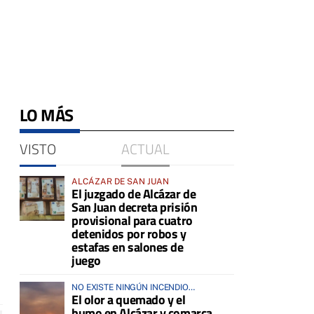
LO MÁS
VISTO
ACTUAL
ALCÁZAR DE SAN JUAN
El juzgado de Alcázar de
San Juan decreta prisión
provisional para cuatro
detenidos por robos y
estafas en salones de
juego
NO EXISTE NINGÚN INCENDIO
El olor a quemado y el
ACTIVO EN LA COMARCA
humo en Alcázar y comarca