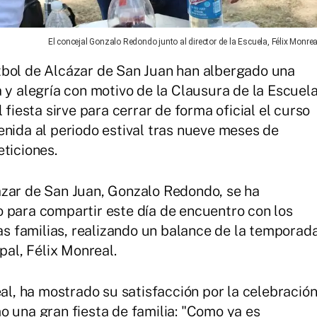
El concejal Gonzalo Redondo junto al director de la Escuela, Félix Monrea
tbol de Alcázar de San Juan han albergado una
 y alegría con motivo de la Clausura de la Escuel
 fiesta sirve para cerrar de forma oficial el curso
enida al periodo estival tras nueve meses de
ticiones.
ázar de San Juan, Gonzalo Redondo, se ha
 para compartir este día de encuentro con los
las familias, realizando un balance de la temporad
pal, Félix Monreal.
eal, ha mostrado su satisfacción por la celebració
o una gran fiesta de familia: "Como ya es