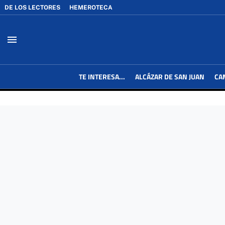
DE LOS LECTORES
HEMEROTECA
menu
TE INTERESA...
ALCÁZAR DE SAN JUAN
CA