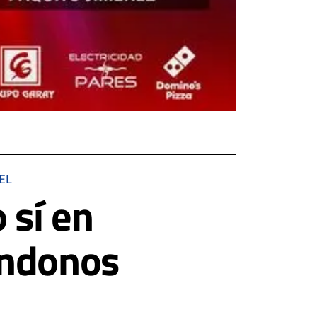
EL
 sí en
ándonos