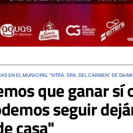
AS EN EL MUNICIPAL “NTRA. SRA. DEL CARMEN” DE DAIMI
emos que ganar sí o
odemos seguir dej
de casa"