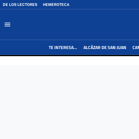
DE LOS LECTORES
HEMEROTECA
menu
TE INTERESA...
ALCÁZAR DE SAN JUAN
CA