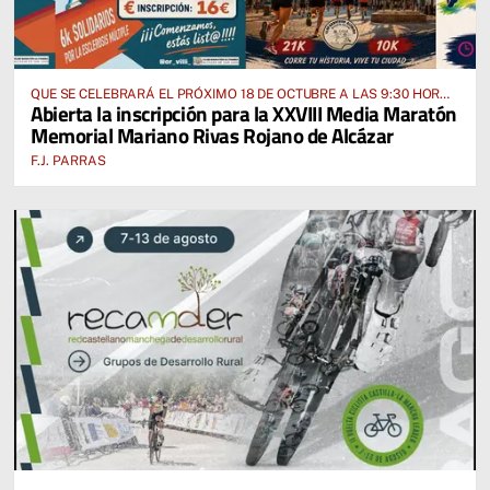
QUE SE CELEBRARÁ EL PRÓXIMO 18 DE OCTUBRE A LAS 9:30 HORAS
Abierta la inscripción para la XXVIII Media Maratón
DESDE EL PABELLÓN VICENTE PANIAGUA
Memorial Mariano Rivas Rojano de Alcázar
F.J. PARRAS