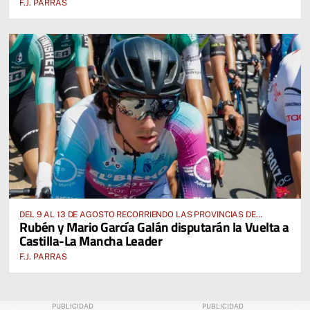
F.J. PARRAS
DEL 9 AL 13 DE AGOSTO RECORRIENDO LAS PROVINCIAS DE
Rubén y Mario García Galán disputarán la Vuelta a
CUENCA, ALBACETE, TOLEDO Y CIUDAD REAL
Castilla-La Mancha Leader
F.J. PARRAS