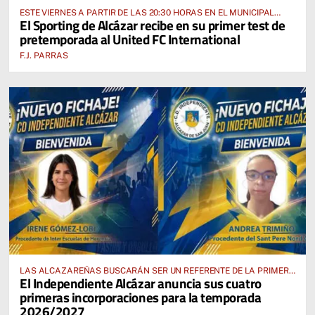
ESTE VIERNES A PARTIR DE LAS 20:30 HORAS EN EL MUNICIPAL
El Sporting de Alcázar recibe en su primer test de
“MANUEL DELGADO MECO”
pretemporada al United FC International
F.J. PARRAS
LAS ALCAZAREÑAS BUSCARÁN SER UN REFERENTE DE LA PRIMERA
El Independiente Alcázar anuncia sus cuatro
AUTONÓMICA PREFERENTE FEMENINA
primeras incorporaciones para la temporada
2026/2027