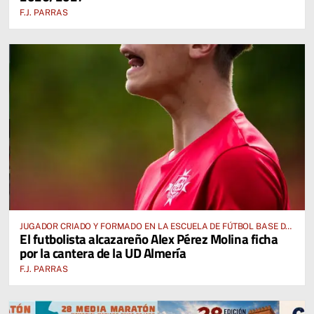
F.J. PARRAS
JUGADOR CRIADO Y FORMADO EN LA ESCUELA DE FÚTBOL BASE DE
El futbolista alcazareño Alex Pérez Molina ficha
ALCÁZAR DE SAN JUAN
por la cantera de la UD Almería
F.J. PARRAS