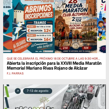
QUE SE CELEBRARÁ EL PRÓXIMO 18 DE OCTUBRE A LAS 9:30 HORAS
Abierta la inscripción para la XXVIII Media Maratón
DESDE EL PABELLÓN VICENTE PANIAGUA
Memorial Mariano Rivas Rojano de Alcázar
F.J. PARRAS