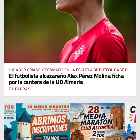
JUGADOR CRIADO Y FORMADO EN LA ESCUELA DE FÚTBOL BASE DE
El futbolista alcazareño Alex Pérez Molina ficha
ALCÁZAR DE SAN JUAN
por la cantera de la UD Almería
F.J. PARRAS