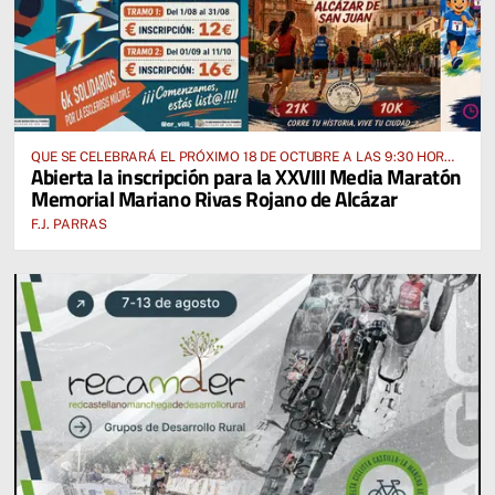
QUE SE CELEBRARÁ EL PRÓXIMO 18 DE OCTUBRE A LAS 9:30 HORAS
Abierta la inscripción para la XXVIII Media Maratón
DESDE EL PABELLÓN VICENTE PANIAGUA
Memorial Mariano Rivas Rojano de Alcázar
F.J. PARRAS