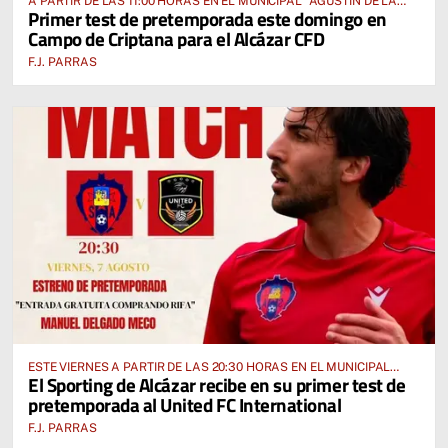
A PARTIR DE LAS 11:00 HORAS EN EL MUNICIPAL “AGUSTÍN DE LA
Primer test de pretemporada este domingo en
FUENTE” ANTE EL CUD CRIPTANENSE
Campo de Criptana para el Alcázar CFD
F.J. PARRAS
ESTE VIERNES A PARTIR DE LAS 20:30 HORAS EN EL MUNICIPAL
El Sporting de Alcázar recibe en su primer test de
“MANUEL DELGADO MECO”
pretemporada al United FC International
F.J. PARRAS