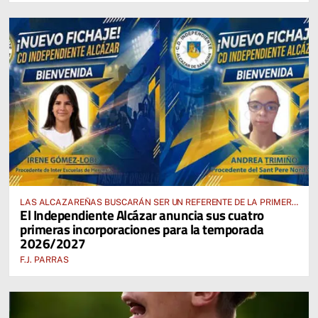
LAS ALCAZAREÑAS BUSCARÁN SER UN REFERENTE DE LA PRIMERA
El Independiente Alcázar anuncia sus cuatro
AUTONÓMICA PREFERENTE FEMENINA
primeras incorporaciones para la temporada
2026/2027
F.J. PARRAS