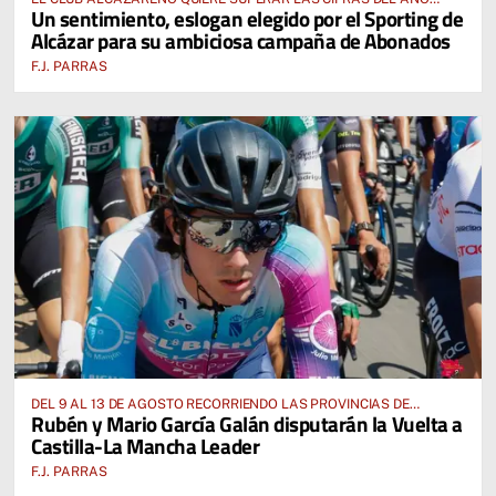
Un sentimiento, eslogan elegido por el Sporting de
PASADO E INCLUSO DUPLICARLAS
Alcázar para su ambiciosa campaña de Abonados
F.J. PARRAS
DEL 9 AL 13 DE AGOSTO RECORRIENDO LAS PROVINCIAS DE
Rubén y Mario García Galán disputarán la Vuelta a
CUENCA, ALBACETE, TOLEDO Y CIUDAD REAL
Castilla-La Mancha Leader
F.J. PARRAS