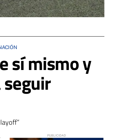
RNACIÓN
e sí mismo y
 seguir
layoff”
7