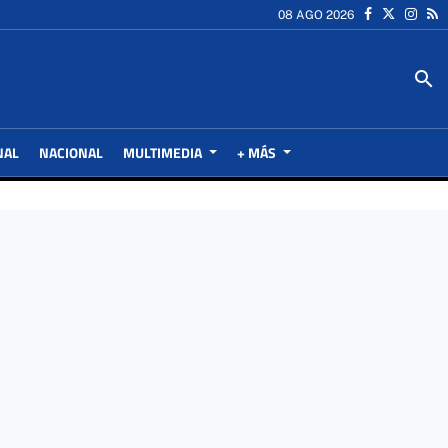
08 AGO 2026
search
NAL
NACIONAL
MULTIMEDIA
+ MÁS