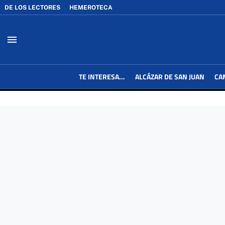
DE LOS LECTORES
HEMEROTECA
menu
TE INTERESA...
ALCÁZAR DE SAN JUAN
CA