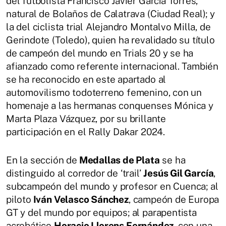
del futbolista Francisco Javier García Torres,
natural de Bolaños de Calatrava (Ciudad Real); y
la del ciclista trial Alejandro Montalvo Milla, de
Gerindote (Toledo), quien ha revalidado su título
de campeón del mundo en Trials 20 y se ha
afianzado como referente internacional. También
se ha reconocido en este apartado al
automovilismo todoterreno femenino, con un
homenaje a las hermanas conquenses Mónica y
Marta Plaza Vázquez, por su brillante
participación en el Rally Dakar 2024.
En la sección de
Medallas de Plata
se ha
distinguido al corredor de ‘trail’
Jesús Gil García
,
subcampeón del mundo y profesor en Cuenca; al
piloto
Iván Velasco Sánchez
, campeón de Europa
GT y del mundo por equipos; al parapentista
acrobático
Horacio Llorens Fernández
, con una