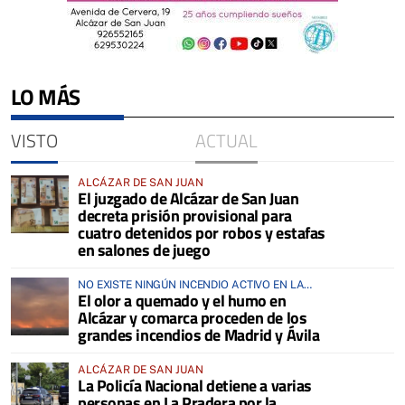
LO MÁS
VISTO
ACTUAL
ALCÁZAR DE SAN JUAN
El juzgado de Alcázar de San Juan
decreta prisión provisional para
cuatro detenidos por robos y estafas
en salones de juego
NO EXISTE NINGÚN INCENDIO ACTIVO EN LA
El olor a quemado y el humo en
COMARCA
Alcázar y comarca proceden de los
grandes incendios de Madrid y Ávila
ALCÁZAR DE SAN JUAN
La Policía Nacional detiene a varias
personas en La Pradera por la