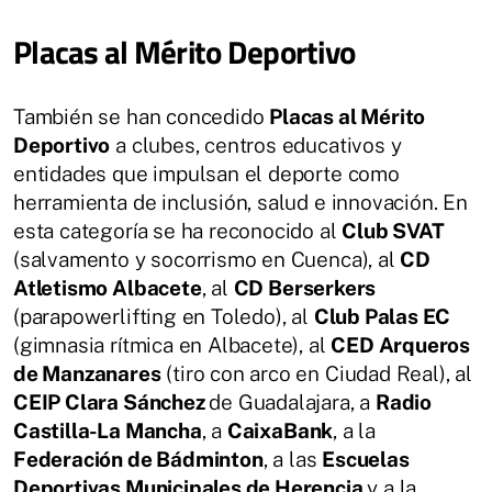
Placas al Mérito Deportivo
También se han concedido
Placas al Mérito
Deportivo
a clubes, centros educativos y
entidades que impulsan el deporte como
herramienta de inclusión, salud e innovación. En
esta categoría se ha reconocido al
Club SVAT
(salvamento y socorrismo en Cuenca), al
CD
Atletismo Albacete
, al
CD Berserkers
(parapowerlifting en Toledo), al
Club Palas EC
(gimnasia rítmica en Albacete), al
CED Arqueros
de Manzanares
(tiro con arco en Ciudad Real), al
CEIP Clara Sánchez
de Guadalajara, a
Radio
Castilla-La Mancha
, a
CaixaBank
, a la
Federación de Bádminton
, a las
Escuelas
Deportivas Municipales de Herencia
y a la