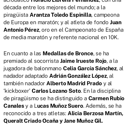
década entre los mejores del mundo; a la
piragüista
Arantza Toledo Espinilla
, campeona
de Europa en maratón; y al atleta de fondo
Juan
Antonio Pérez
, oro en el Campeonato de España
de media maratón y referente nacional en 10K.
En cuanto a las
Medallas de Bronce
, se ha
premiado al socorrista
Jaime Irueste Rojo
, a la
jugadora de balonmano
Celia García Sánchez
, al
nadador adaptado
Adrián González López
, al
también nadador
Alberto Madrid Prado
y al
‘kickboxer’
Carlos Lozano Soto
. En la disciplina
de piragüismo se ha distinguido a
Carmen Rubio
Canales
y a L
ucas Muñoz Suero
. Además, se ha
reconocido a tres atletas:
Alicia Berzosa Martín,
Queralt Criado Ocaña y Jane Muñoz Gil.