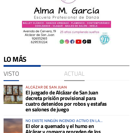
LO MÁS
VISTO
ACTUAL
ALCÁZAR DE SAN JUAN
El juzgado de Alcázar de San Juan
decreta prisión provisional para
cuatro detenidos por robos y estafas
en salones de juego
NO EXISTE NINGÚN INCENDIO ACTIVO EN LA
El olor a quemado y el humo en
COMARCA
Alcázar y comarca proceden de los