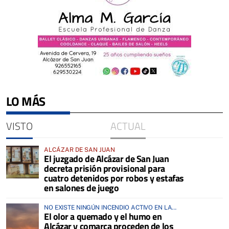
LO MÁS
VISTO
ACTUAL
ALCÁZAR DE SAN JUAN
El juzgado de Alcázar de San Juan
decreta prisión provisional para
cuatro detenidos por robos y estafas
en salones de juego
NO EXISTE NINGÚN INCENDIO ACTIVO EN LA
El olor a quemado y el humo en
COMARCA
Alcázar y comarca proceden de los