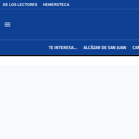
DE LOS LECTORES
HEMEROTECA
menu
TE INTERESA...
ALCÁZAR DE SAN JUAN
CA