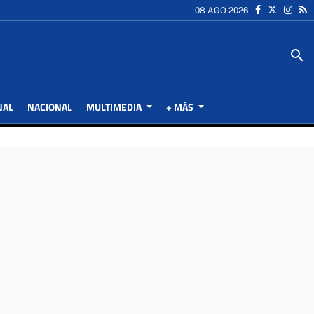
08 AGO 2026
search
NAL
NACIONAL
MULTIMEDIA
+ MÁS