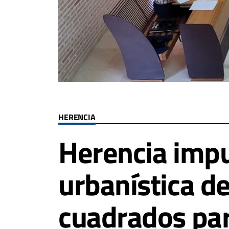
HERENCIA
Herencia impu
urbanística d
cuadrados par