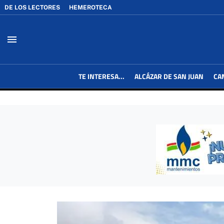
DE LOS LECTORES
HEMEROTECA
menu
TE INTERESA...
ALCÁZAR DE SAN JUAN
CA